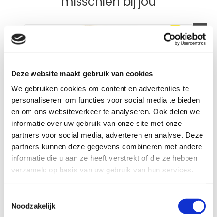
misschien bij jou
+
cadeau
Deze website maakt gebruik van cookies
We gebruiken cookies om content en advertenties te
personaliseren, om functies voor social media te bieden
en om ons websiteverkeer te analyseren. Ook delen we
informatie over uw gebruik van onze site met onze
partners voor social media, adverteren en analyse. Deze
partners kunnen deze gegevens combineren met andere
Pavo FibreBeet 15 kg
Pa
informatie die u aan ze heeft verstrekt of die ze hebben
22 beoordelingen
Beoordeling: 5/5
Beoo
verzameld op basis van uw gebruik van hun services.
Ondersteuning voor gewichtstoename
Vo
Voor magere of schrale paarden
O
Toestemmingsselectie
Zeer laag suiker- en zetmeelgehalte
Vo
Noodzakelijk