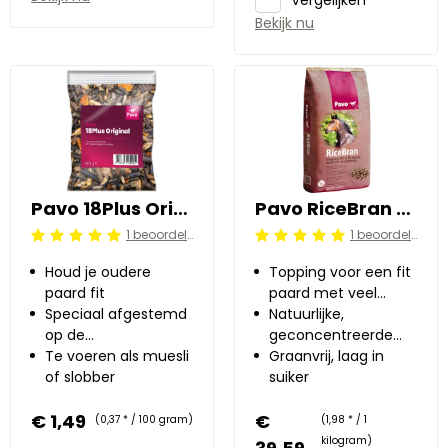
Bekijk nu
Pavo 18Plus Original 0.4 kg
Pavo RiceBran 20 kg
1 beoordelingen
1 beoordelingen
Beoordeling: 5/5
Beoordeling: 5/5
Houd je oudere
Topping voor een fit
paard fit
paard met veel
Speciaal afgestemd
uithoudingsvermogen
Natuurlijke,
op de
geconcentreerde
voedingsbehoefte
Te voeren als muesli
energiebron
Graanvrij, laag in
van oudere paarden
of slobber
suiker
€ 1,49
€
(0,37 * / 100 gram)
(1,98 * / 1
kilogram)