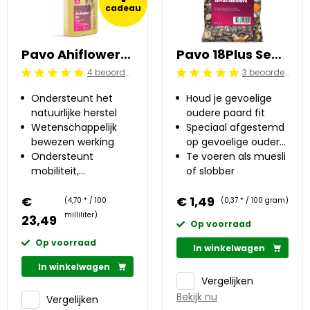
cadeau
Pavo Ahiflower®Oil 0.5 l
Pavo 18Plus Sensitive 0.4 kg
4 beoordelingen
3 beoordelingen
Beoordeling: 5/5
Beoordeling: 5/5
Ondersteunt het
Houd je gevoelige
natuurlijke herstel
oudere paard fit
Wetenschappelijk
Speciaal afgestemd
bewezen werking
op gevoelige oudere
Ondersteunt
paarden
Te voeren als muesli
mobiliteit,
of slobber
immuniteit, huid en
€
vacht
€ 1,49
(4,70 * / 100
(0,37 * / 100 gram)
milliliter)
23,49
Op voorraad
Op voorraad
In winkelwagen
In winkelwagen
Vergelijken
Bekijk nu
Vergelijken