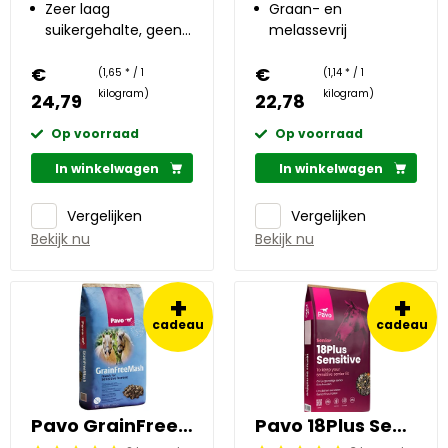
energiewaarde
Zeer laag
weidegrassen uit de
Graan- en
suikergehalte, geen
voor-Alpen
melassevrij
zetmeel
€
€
(1,65 * / 1
(1,14 * / 1
kilogram)
kilogram)
24,79
22,78
Op voorraad
Op voorraad
In winkelwagen
In winkelwagen
Vergelijken
Vergelijken
Bekijk nu
Bekijk nu
+
+
cadeau
cadeau
Pavo GrainFreeMash 15 kg
Pavo 18Plus Sensitive 15 kg