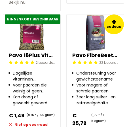
Bekijk nu
+
BINNENKORT BESCHIKBAAR
cadeau
Pavo 18Plus Vital 0.2 kg
Pavo FibreBeet 15 kg
2 beoordelingen
22 beoordelingen
Beoordeling: 5/5
Beoordeling: 5/5
Dagelijkse
Ondersteuning voor
vitaminen,
gewichtstoename
mineralen en
Voor paarden die
Voor magere of
sporenelementen
weinig of geen
schrale paarden
voor oudere
krachtvoer krijgen
Kan droog of
Zeer laag suiker- en
paarden
geweekt gevoerd
zetmeelgehalte
worden
€ 1,49
€
(0,75 * / 100 gram)
(1,72 * / 1
kilogram)
25,79
Niet op voorraad