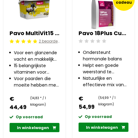
cadeau
Pavo MultiVit15 3 kg
Pavo 18Plus Cushin 1 kg
2 beoordelingen
Beoordeling: 0/5
Beoordeling: 5/5
Ondersteunt
Voor een glanzende
hormonale balans
vacht en makkelijke
Helpt een goede
verharing
15 belangrijkste
weerstand te
vitaminen voor
behouden
Natuurlijke en
paarden
Voor paarden die
effectieve mix van
moeite hebben met
kruiden en planten
seizoenswisselingen
€
€
(54,99 * / 1
(14,83 * / 1
kilogram)
kilogram)
54,99
44,49
Op voorraad
Op voorraad
In winkelwagen
In winkelwagen