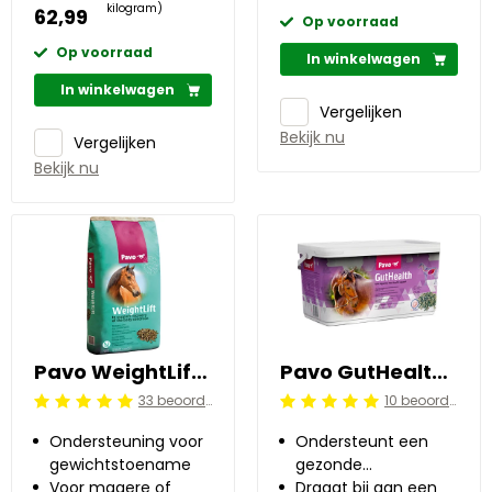
kilogram)
62,99
Op voorraad
Op voorraad
In winkelwagen
In winkelwagen
Vergelijken
Bekijk nu
Vergelijken
Bekijk nu
Pavo WeightLift 20 kg
Pavo GutHealth 7.5 kg
33 beoordelingen
10 beoordelingen
Beoordeling: 5/5
Beoordeling: 5/5
Ondersteuning voor
Ondersteunt een
gewichtstoename
gezonde
Voor magere of
spijsvertering
Draagt bij aan een