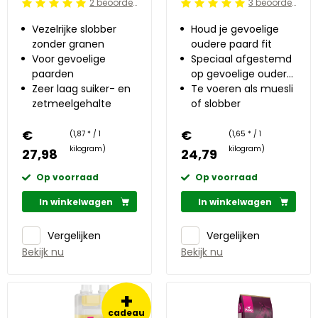
2 beoordelingen
3 beoordelingen
Beoordeling: 5/5
Beoordeling: 5/5
Vezelrijke slobber
Houd je gevoelige
zonder granen
oudere paard fit
Voor gevoelige
Speciaal afgestemd
paarden
op gevoelige oudere
Zeer laag suiker- en
paarden
Te voeren als muesli
zetmeelgehalte
of slobber
€
€
(1,87 * / 1
(1,65 * / 1
kilogram)
kilogram)
27,98
24,79
Op voorraad
Op voorraad
In winkelwagen
In winkelwagen
Vergelijken
Vergelijken
Bekijk nu
Bekijk nu
+
cadeau