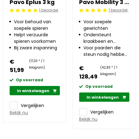
Pavo Eplus 3 kg
Pavo Mobility 3 kg
1 beoordelingen
1 beoordelingen
Beoordeling: 5/5
Beoordeling: 5/5
Voor behoud van
Voor soepele
soepele spieren
gewrichten
Helpt verzuurde
Ondersteunt
spieren voorkomen
kraakbeen en
Bij zware inspanning
productie van
Voor paarden die
gewrichtsvloeistof
steun nodig hebben
€
voor hun gewrichten
(17,33 * / 1
€
kilogram)
(42,83 * / 1
51,99
kilogram)
128,49
Op voorraad
Op voorraad
In winkelwagen
In winkelwagen
Vergelijken
Vergelijken
Bekijk nu
Bekijk nu