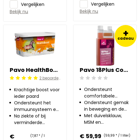
Vergelijken
Vergelijken
Bekijk nu
Bekijk nu
+
cadeau
Pavo HealthBoost 8 kg
Pavo 18Plus Comfort 1 l
2 beoordelingen
Beoordeling: 0/5
Beoordeling: 5/5
Ondersteunt
Krachtige boost voor
comfortabele
ieder paard
beweging
Ondersteunt gemak
Ondersteunt het
in beweging en de
immuunsysteem en
gewrichtsfunctie
Met duivelsklauw,
de darmflora
Na ziekte of bij
MSM en
verminderde
glucosamine
weerstand
€ 59,99
€
(59,99 * / 1 liter)
(7,87 * / 1