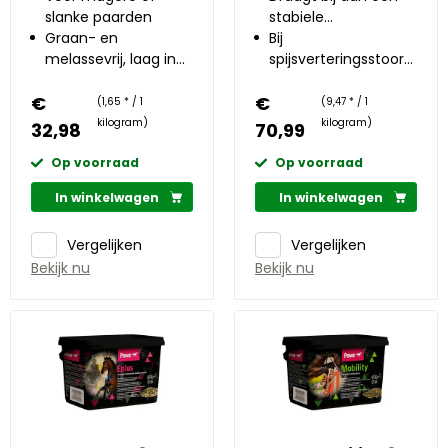
slanke paarden
stabiele
Graan- en
darmfunctie
Bij
melassevrij, laag in
spijsverteringsstoornissen
suiker
stress of
€
€
verandering van
(1,65 * / 1
(9,47 * / 1
dieet
kilogram)
kilogram)
32,98
70,99
Op voorraad
Op voorraad
In winkelwagen
In winkelwagen
Vergelijken
Vergelijken
Bekijk nu
Bekijk nu