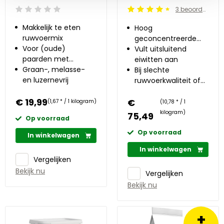
3 beoordelingen
Beoordeling: 0/5
Beoordeling: 4.5/5
Makkelijk te eten
Hoog
ruwvoermix
geconcentreerde
Voor (oude)
eiwitbron
Vult uitsluitend
paarden met
eiwitten aan
verminderde
Graan-, melasse-
Bij slechte
gebitsfunctie
en luzernevrij
ruwvoerkwaliteit of
verhoogde
€ 19,99
€
eiwitbehoefte
(1,67 * / 1 kilogram)
(10,78 * / 1
kilogram)
75,49
Op voorraad
Op voorraad
In winkelwagen
In winkelwagen
Vergelijken
Bekijk nu
Vergelijken
Bekijk nu
+