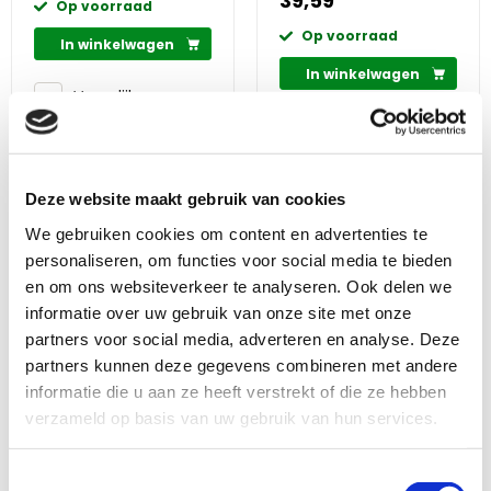
39,59
Op voorraad
Op voorraad
In winkelwagen
In winkelwagen
Vergelijken
Bekijk nu
Vergelijken
Bekijk nu
Deze website maakt gebruik van cookies
+
+
We gebruiken cookies om content en advertenties te
cadeau
cadeau
personaliseren, om functies voor social media te bieden
en om ons websiteverkeer te analyseren. Ook delen we
informatie over uw gebruik van onze site met onze
partners voor social media, adverteren en analyse. Deze
Pavo DailyPlus 12 kg
Pavo 18Plus Vital 8 kg
partners kunnen deze gegevens combineren met andere
4 beoordelingen
2 beoordelingen
informatie die u aan ze heeft verstrekt of die ze hebben
Beoordeling: 5/5
Beoordeling: 5/5
verzameld op basis van uw gebruik van hun services.
Ruwvoermix om de
Dagelijkse
eettijd te verlengen
vitaminen,
Ideaal om te
mineralen en
Voor paarden die
Toestemmingsselectie