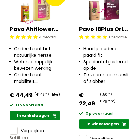
Pavo Ahiflower®Oil 1 l
Pavo 18Plus Original 15 kg
4 beoordelingen
1 beoordelingen
Beoordeling: 5/5
Beoordeling: 5/5
Ondersteunt het
Houd je oudere
natuurlijke herstel
paard fit
Wetenschappelijk
Speciaal afgestemd
bewezen werking
op de
Ondersteunt
voedingsbehoefte
Te voeren als muesli
mobiliteit,
van oudere paarden
of slobber
immuniteit, huid en
€ 44,49
vacht
€
(44,49 * / 1 liter)
(1,50 * / 1
kilogram)
22,49
Op voorraad
Op voorraad
In winkelwagen
In winkelwagen
Vergelijken
Bekijk nu
Vergelijken