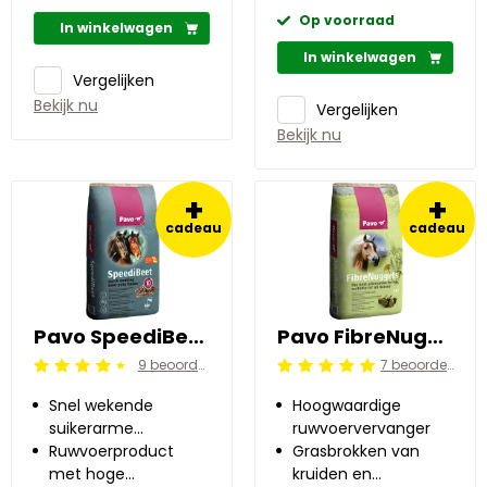
Op voorraad
In winkelwagen
In winkelwagen
Vergelijken
Bekijk nu
Vergelijken
Bekijk nu
+
+
cadeau
cadeau
Pavo SpeediBeet 15 kg
Pavo FibreNuggets 20 kg
9 beoordelingen
7 beoordelingen
Beoordeling: 4.5/5
Beoordeling: 5/5
Snel wekende
Hoogwaardige
suikerarme
ruwvoervervanger
bietenpulp
Ruwvoerproduct
Grasbrokken van
met hoge
kruiden en