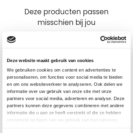
Deze producten passen
misschien bij jou
Deze website maakt gebruik van cookies
We gebruiken cookies om content en advertenties te
personaliseren, om functies voor social media te bieden
en om ons websiteverkeer te analyseren. Ook delen we
informatie over uw gebruik van onze site met onze
partners voor social media, adverteren en analyse. Deze
partners kunnen deze gegevens combineren met andere
Pavo 18Plus Original 15 kg
Pa
informatie die u aan ze heeft verstrekt of die ze hebben
verzameld op basis van uw gebruik van hun services.
1 beoordelingen
Beoordeling: 5/5
Beoo
Houd je oudere paard fit
S