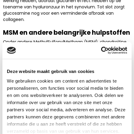
werking hebben, doordat glucanen effect hebben op de
toename van hyaluronzuur in het synovium. Tot slot zorgt
glucosamine nog voor een verminderde afbraak van
collageen.
MSM en andere belangrijke hulpstoffen
Onder andere MethylSulfonylMethaan (MSM), chondroïtine
en collageen zijn stoffen die hand in hand werken met
glucosamine. Hier onder leggen we ze wat beter uit:
MSM
is zwavel die van nature voorkomt in het lichaam.
MSM heeft verschillende functies en het zorgen voor
Deze website maakt gebruik van cookies
stabiel en elastisch kraakbeen is er een van. Verder zorg
We gebruiken cookies om content en advertenties te
zwavel voor het verminderen van pijn, ontstekingen en
personaliseren, om functies voor social media te bieden
artritis. Verval van het gewricht, wat optreedt bij artrose,
en om ons websiteverkeer te analyseren. Ook delen we
kan worden geremd. Zwavel heeft het vermogen om
celmembranen, de buitenste laag van de cel, te
informatie over uw gebruik van onze site met onze
stabiliseren, de lekkage van beschadigde cellen te
partners voor social media, adverteren en analyse. Deze
vertragen of te stoppen en stoffen die ontstekingen
partners kunnen deze gegevens combineren met andere
veroorzaken weg te spoelen.
informatie die u aan ze heeft verstrekt of die ze hebben
Chrondroïtine
, een glycosamineglycaan, heeft een pijn
verzameld op basis van uw gebruik van hun services.