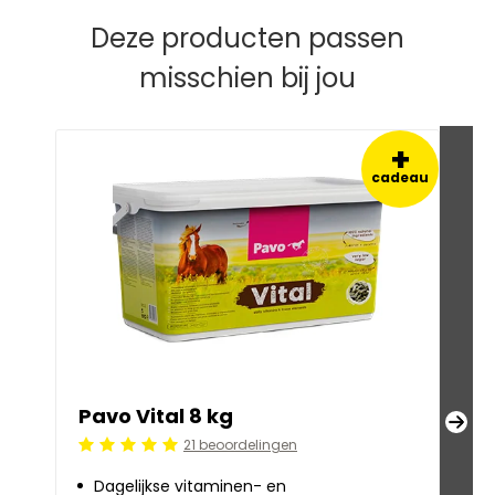
Deze producten passen
misschien bij jou
+
cadeau
Pavo Vital 8 kg
Pa
21 beoordelingen
Beoordeling: 5/5
Beoo
Dagelijkse vitaminen- en
S