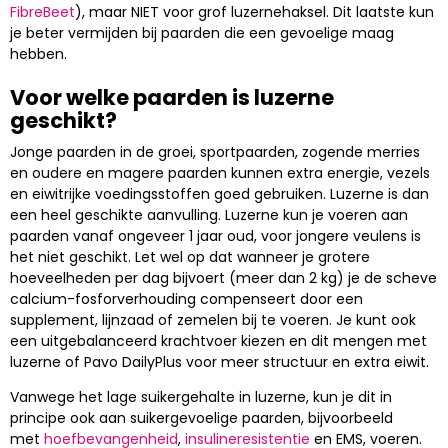
FibreBeet
), maar NIET voor grof luzernehaksel. Dit laatste kun
je beter vermijden bij paarden die een gevoelige maag
hebben.
Voor welke paarden is luzerne
geschikt?
Jonge paarden in de groei, sportpaarden, zogende merries
en oudere en magere paarden kunnen extra energie, vezels
en eiwitrijke voedingsstoffen goed gebruiken. Luzerne is dan
een heel geschikte aanvulling. Luzerne kun je voeren aan
paarden vanaf ongeveer 1 jaar oud, voor jongere veulens is
het niet geschikt. Let wel op dat wanneer je grotere
hoeveelheden per dag bijvoert (meer dan 2 kg) je de scheve
calcium-fosforverhouding compenseert door een
supplement, lijnzaad of zemelen bij te voeren. Je kunt ook
een uitgebalanceerd krachtvoer kiezen en dit mengen met
luzerne of Pavo DailyPlus voor meer structuur en extra eiwit.
Vanwege het lage suikergehalte in luzerne, kun je dit in
principe ook aan suikergevoelige paarden, bijvoorbeeld
met
hoefbevangenheid
,
insulineresistentie
en EMS, voeren.