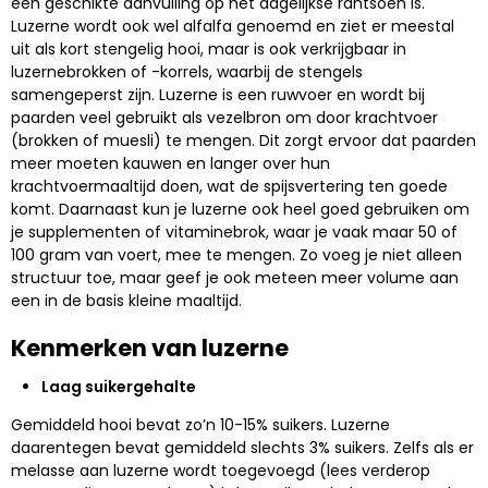
een geschikte aanvulling op het dagelijkse rantsoen is.
Luzerne wordt ook wel alfalfa genoemd en ziet er meestal
uit als kort stengelig hooi, maar is ook verkrijgbaar in
luzernebrokken of -korrels, waarbij de stengels
samengeperst zijn. Luzerne is een ruwvoer en wordt bij
paarden veel gebruikt als vezelbron om door krachtvoer
(brokken of muesli) te mengen. Dit zorgt ervoor dat paarden
meer moeten kauwen en langer over hun
krachtvoermaaltijd doen, wat de spijsvertering ten goede
komt. Daarnaast kun je luzerne ook heel goed gebruiken om
je supplementen of vitaminebrok, waar je vaak maar 50 of
100 gram van voert, mee te mengen. Zo voeg je niet alleen
structuur toe, maar geef je ook meteen meer volume aan
een in de basis kleine maaltijd.
Kenmerken van luzerne
Laag suikergehalte
Gemiddeld hooi bevat zo’n 10-15% suikers. Luzerne
daarentegen bevat gemiddeld slechts 3% suikers. Zelfs als er
melasse aan luzerne wordt toegevoegd (lees verderop