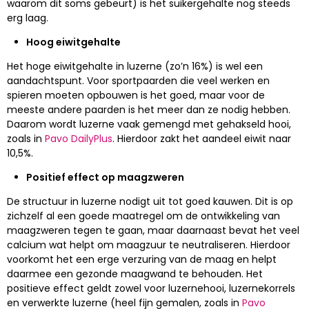
waarom dit soms gebeurt) is het suikergehalte nog steeds
erg laag.
Hoog eiwitgehalte
Het hoge eiwitgehalte in luzerne (zo’n 16%) is wel een
aandachtspunt. Voor sportpaarden die veel werken en
spieren moeten opbouwen is het goed, maar voor de
meeste andere paarden is het meer dan ze nodig hebben.
Daarom wordt luzerne vaak gemengd met gehakseld hooi,
zoals in
Pavo DailyPlus
. Hierdoor zakt het aandeel eiwit naar
10,5%.
Positief effect op maagzweren
De structuur in luzerne nodigt uit tot goed kauwen. Dit is op
zichzelf al een goede maatregel om de ontwikkeling van
maagzweren tegen te gaan, maar daarnaast bevat het veel
calcium wat helpt om maagzuur te neutraliseren. Hierdoor
voorkomt het een erge verzuring van de maag en helpt
daarmee een gezonde maagwand te behouden. Het
positieve effect geldt zowel voor luzernehooi, luzernekorrels
en verwerkte luzerne (heel fijn gemalen, zoals in
Pavo