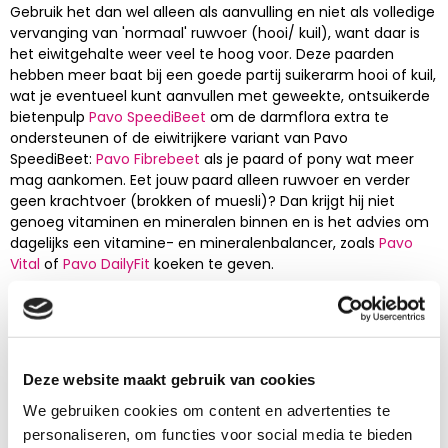
Gebruik het dan wel alleen als aanvulling en niet als volledige
vervanging van 'normaal' ruwvoer (hooi/ kuil), want daar is
het eiwitgehalte weer veel te hoog voor. Deze paarden
hebben meer baat bij een goede partij suikerarm hooi of kuil,
wat je eventueel kunt aanvullen met geweekte, ontsuikerde
bietenpulp
Pavo SpeediBeet
om de darmflora extra te
ondersteunen of de eiwitrijkere variant van Pavo
SpeediBeet:
Pavo Fibrebeet
als je paard of pony wat meer
mag aankomen. Eet jouw paard alleen ruwvoer en verder
geen krachtvoer (brokken of muesli)? Dan krijgt hij niet
genoeg vitaminen en mineralen binnen en is het advies om
dagelijks een vitamine- en mineralenbalancer, zoals
Pavo
Vital
of
Pavo DailyFit
koeken te geven.
Hoeveel luzerne geef je aan je paard?
Luzerne is een waardevol voedermiddel in het rantsoen,
maar hoeveel moet je dan voeren? De hoeveelheid die je
Deze website maakt gebruik van cookies
dagelijks zou moeten geven, hangt af van het eiwitgehalte
in je ruwvoer, wat je wilt bereiken en wat voor paard je hebt.
We gebruiken cookies om content en advertenties te
Geef je slechts een paar handjes als extraatje door het
personaliseren, om functies voor social media te bieden
krachtvoer, dan stimuleer je alleen het kauwen. Wil je echt