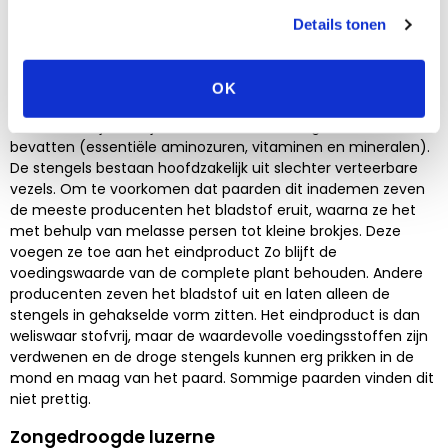
Details tonen
Kunstmatig gedroogde luzerne
In Nederland wordt de meeste luzerne kunstmatig gedroogd,
waarbij je stof in het eindproduct ziet. De meeste mensen
OK
vinden dat niet prettig. Echter deze stof is afkomstig van de
luzerneblaadjes, die juist de meeste voedingsstoffen
bevatten (essentiële aminozuren, vitaminen en mineralen).
De stengels bestaan hoofdzakelijk uit slechter verteerbare
vezels. Om te voorkomen dat paarden dit inademen zeven
de meeste producenten het bladstof eruit, waarna ze het
met behulp van melasse persen tot kleine brokjes. Deze
voegen ze toe aan het eindproduct Zo blijft de
voedingswaarde van de complete plant behouden. Andere
producenten zeven het bladstof uit en laten alleen de
stengels in gehakselde vorm zitten. Het eindproduct is dan
weliswaar stofvrij, maar de waardevolle voedingsstoffen zijn
verdwenen en de droge stengels kunnen erg prikken in de
mond en maag van het paard. Sommige paarden vinden dit
niet prettig.
Zongedroogde luzerne