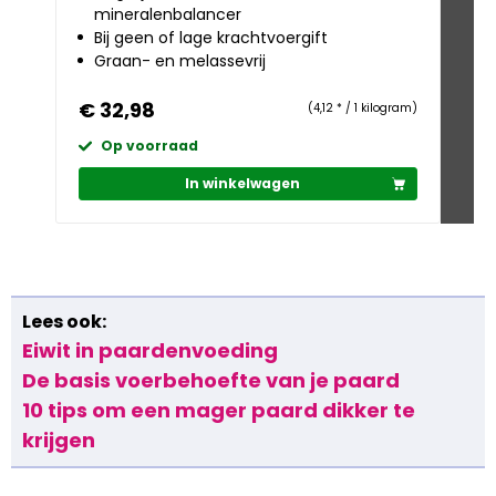
mineralenbalancer
R
Bij geen of lage krachtvoergift
e
Graan- en melassevrij
Ze
€ 32,98
€ 
(4,12 * / 1 kilogram)
Op voorraad
O
In winkelwagen
Lees ook:
Eiwit in paardenvoeding
De basis voerbehoefte van je paard
10 tips om een mager paard dikker te
krijgen