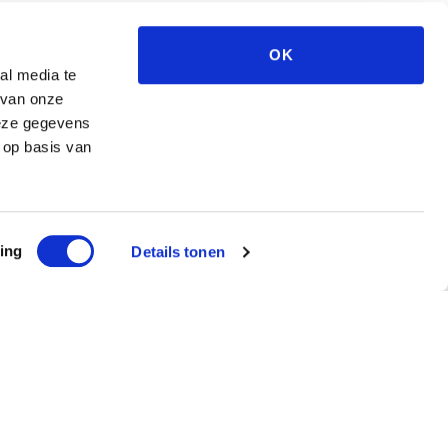
OK
al media te
 van onze
deze gegevens
 op basis van
ing
Details tonen
ef
ntvang €5 korting!