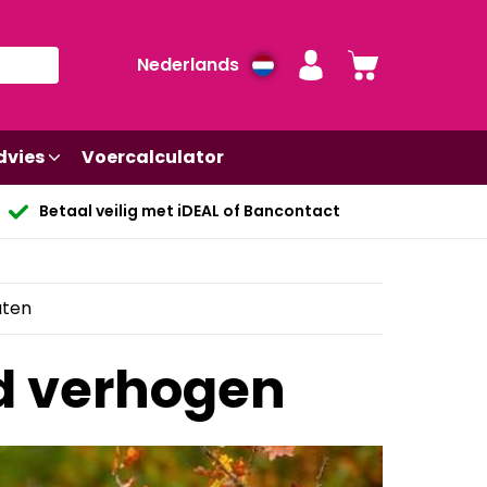
Nederlands
dvies
Voercalculator
Betaal veilig met iDEAL of Bancontact
uten
d verhogen