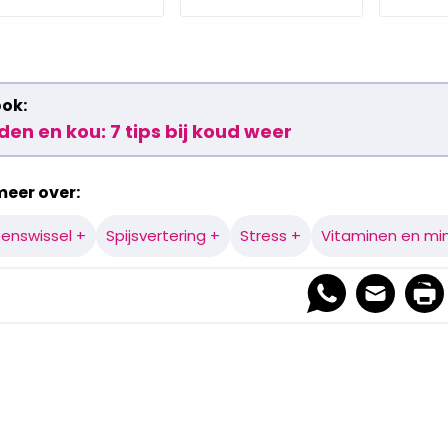
ook:
en en kou: 7 tips bij koud weer
meer over:
oenswissel +
Spijsvertering +
Stress +
Vitaminen en mi