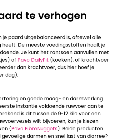
aard te verhogen
n je paard uitgebalanceerd is, oftewel alle
g heeft. De meeste voedingsstoffen haalt je
voldoende. Je kunt het rantsoen aanvullen met
jes) of
Pavo DailyFit
(koeken), of krachtvoer
eerder dan krachtvoer, dus hier hoef je
er dag).
ertering en goede maag- en darmwerking.
 eerste instantie voldoende ruwvoer aan te
ekend is dit tussen de 9-12 kilo voor een
uwvoervezels wilt bijvoeren, kun je kiezen
ken (
Pavo FibreNuggets
). Beide producten
d gevoelige darmen en snel last van diarree?