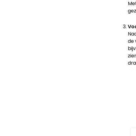
Met
gez
Vo
Naa
de 
bij
zie
dra