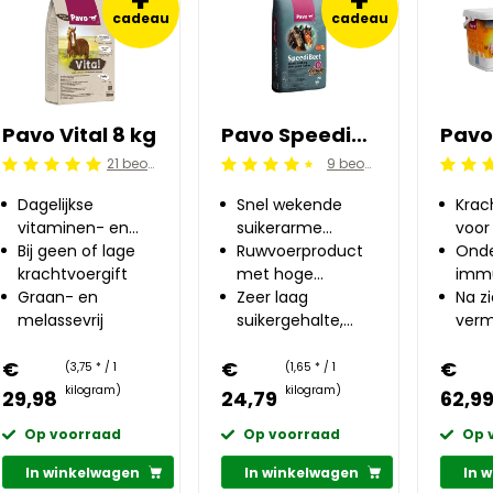
+
+
cadeau
cadeau
Pavo Vital 8 kg
Pavo SpeediBeet 15 kg
21 beoordelingen
9 beoordelingen
Beoordeling: 5/5
Beoordeling: 4.5/5
Beoorde
Dagelijkse
Snel wekende
Krac
vitaminen- en
suikerarme
voor
mineralenbalancer
Bij geen of lage
bietenpulp
Ruwvoerproduct
Onde
krachtvoergift
met hoge
imm
Graan- en
energiewaarde
Zeer laag
en d
Na zi
melassevrij
suikergehalte,
verm
geen zetmeel
weer
€
€
€
(3,75 * / 1
(1,65 * / 1
kilogram)
kilogram)
29,98
24,79
62,9
Op voorraad
Op voorraad
Op 
In winkelwagen
In winkelwagen
In 