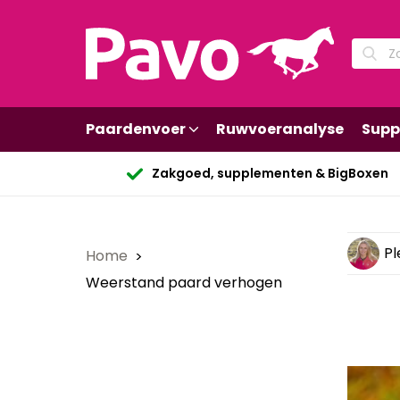
Paardenvoer
Ruwvoeranalyse
Supp
Zakgoed, supplementen & BigBoxen
Pl
Home
Weerstand paard verhogen