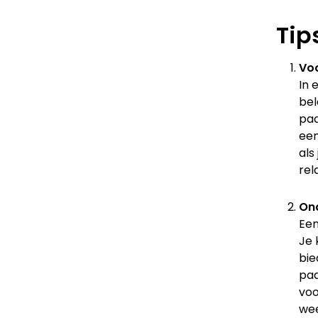
Tip
Voo
In 
bel
paa
een
als
rel
Ond
Een
Je 
bie
paa
vo
wee