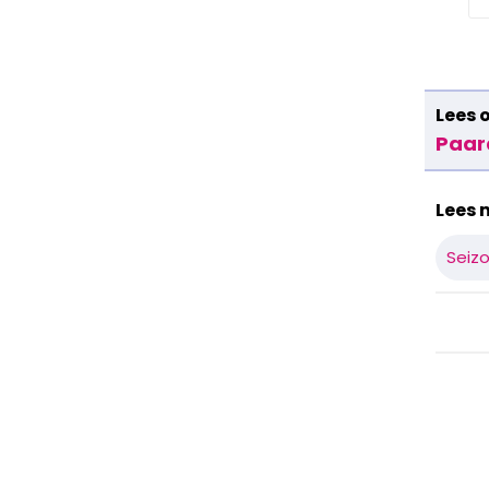
Lees 
Paard
Lees 
Seiz