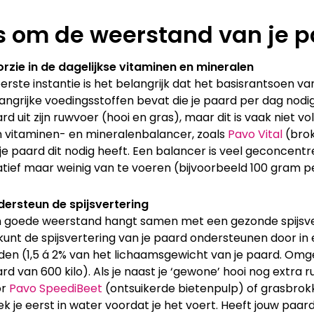
s om de weerstand van je p
rzie in de dagelijkse vitaminen en mineralen
eerste instantie is het belangrijk dat het basisrantsoen va
angrijke voedingsstoffen bevat die je paard per dag nodi
rd uit zijn ruwvoer (hooi en gras), maar dit is vaak niet 
 vitaminen- en mineralenbalancer, zoals
Pavo Vital
(brok
 je paard dit nodig heeft. Een balancer is veel geconcentr
atief maar weinig van te voeren (bijvoorbeeld 100 gram p
ersteun de spijsvertering
 goede weerstand hangt samen met een gezonde spijsv
kunt de spijsvertering van je paard ondersteunen door in
den (1,5 á 2% van het lichaamsgewicht van je paard. Omger
rd van 600 kilo). Als je naast je ‘gewone’ hooi nog extra r
or
Pavo SpeediBeet
(ontsuikerde bietenpulp) of grasbrok
k je eerst in water voordat je het voert. Heeft jouw paar