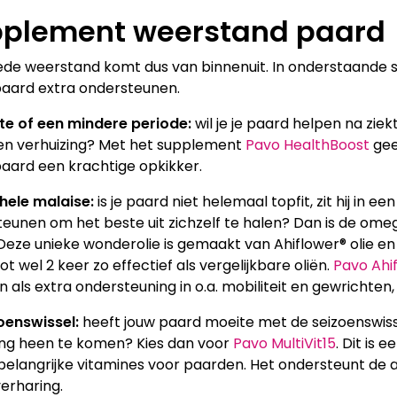
plement weerstand paard
de weerstand komt dus van binnenuit. In onderstaande 
 paard extra ondersteunen.
te of een mindere periode:
wil je je paard helpen na ziekt
en verhuizing? Met het supplement
Pavo HealthBoost
gee
paard een krachtige opkikker.
ehele malaise:
is je paard niet helemaal topfit, zit hij in e
eunen om het beste uit zichzelf te halen? Dan is de ome
Deze unieke wonderolie is gemaakt van Ahiflower® olie e
ot wel 2 keer zo effectief als vergelijkbare oliën.
Pavo Ahi
 als extra ondersteuning in o.a. mobiliteit en gewricht
zoenswissel:
heeft jouw paard moeite met de seizoenswiss
ing heen te komen? Kies dan voor
Pavo MultiVit15
. Dit is
elangrijke vitamines voor paarden. Het ondersteunt de 
verharing.