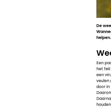
De weer
Wannee
helpen.
Wee
Een paa
het feit
een vir
veulen 
door in
Daarom 
Daarnaa
houden