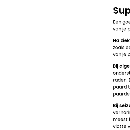
Sup
Een goe
van je
Na ziek
zoals e
van je 
Bij alg
onderst
raden. 
paard t
paarden
Bij sei
verhar
meest b
vlotte 