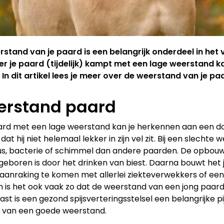
stand van je paard is een belangrijk onderdeel in het
r je paard (tijdelijk) kampt met een lage weerstand k
 In dit artikel lees je meer over de weerstand van je p
rstand paard
rd met een lage weerstand kan je herkennen aan een dof
 dat hij niet helemaal lekker in zijn vel zit. Bij een slech
us, bacterie of schimmel dan andere paarden. De opbouw 
geboren is door het drinken van biest. Daarna bouwt het j
 aanraking te komen met allerlei ziekteverwekkers of een
is het ook vaak zo dat de weerstand van een jong paard 
st is een gezond spijsverteringsstelsel een belangrijke pij
 van een goede weerstand.