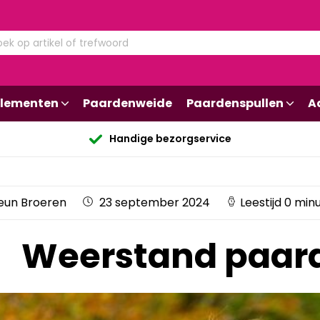
lementen
Paardenweide
Paardenspullen
A
Handige bezorgservice
eun Broeren
23 september 2024
Leestijd 0 min
Weerstand paar