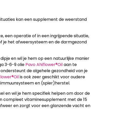
situaties kan een supplement de weerstand
e, een operatie of in een ingrijpende situatie,
f je het afweersysteem en de darmgezond
en dipje en wil je hem op een natuurlijke manier
ga 3-6-9 olie
Pavo Ahiflower®Oil
aan te
n ondersteunt de algehele gezondheid van je
flower®Oil
is ook zeer geschikt voor oudere
en, immuunsysteem en (spier)herstel.
el en wil je hem specifiek helpen om door de
 een compleet vitaminesupplement met de 15
afweer en zorgt voor een glanzende vacht en