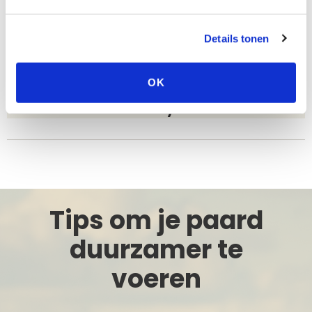
toepast, hoe beter het is voor het
milieu.
Details tonen
Pavo
OK
PLANET
Dr. Gülsah Kaya Karasu
Tips om je paard
duurzamer te
voeren