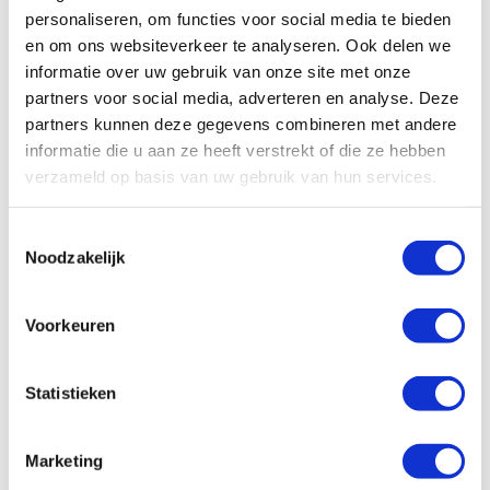
personaliseren, om functies voor social media te bieden
en om ons websiteverkeer te analyseren. Ook delen we
informatie over uw gebruik van onze site met onze
partners voor social media, adverteren en analyse. Deze
partners kunnen deze gegevens combineren met andere
De volgende tips over duurzame
informatie die u aan ze heeft verstrekt of die ze hebben
verzameld op basis van uw gebruik van hun services.
paardenvoeding zijn afkomstig
van Dr. Gülsah Kaya Karasu van
Toestemmingsselectie
Noodzakelijk
Hogeschool Van Hall Larenstein.
Daarnaast geven we tips hoe
Voorkeuren
Pavo je kan helpen om deze tips
makkelijker te implementeren
Statistieken
met behulp van onze producten.
Natuurlijk, hoe meer tips je
Marketing