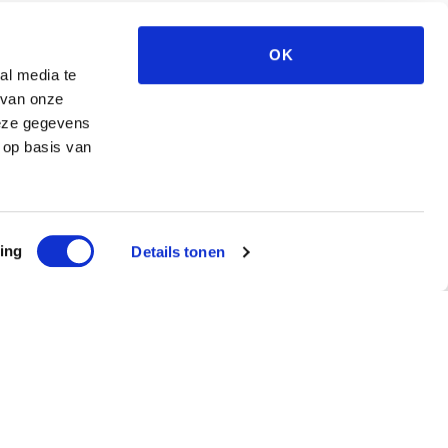
OK
al media te
 van onze
deze gegevens
 op basis van
ing
Details tonen
ef
ntvang €5 korting!