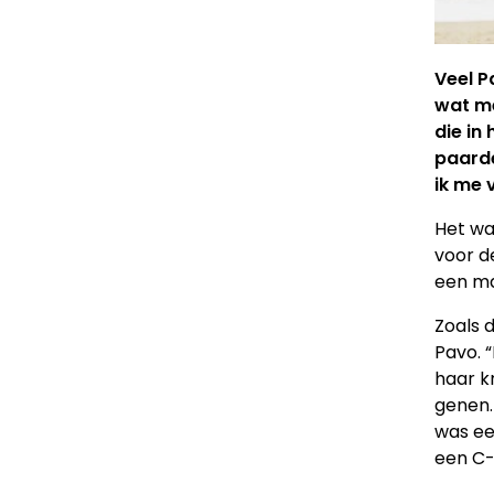
Veel P
wat me
die in
paarde
ik me 
Het wa
voor d
een ma
Zoals 
Pavo. 
haar kr
genen.
was eer
een C-