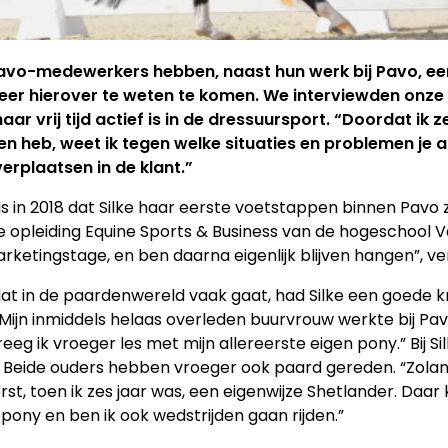
avo-medewerkers hebben, naast hun werk bij Pavo, ee
er hierover te weten te komen. We interviewden onze 
 haar vrij tijd actief is in de dressuursport. “Doordat ik 
n heb, weet ik tegen welke situaties en problemen je 
verplaatsen in de klant.”
s in 2018 dat Silke haar eerste voetstappen binnen Pavo z
e opleiding Equine Sports & Business van de hogeschool Va
rketingstage, en ben daarna eigenlijk blijven hangen”, ver
dat in de paardenwereld vaak gaat, had Silke een goede
“Mijn inmiddels helaas overleden buurvrouw werkte bij Pav
eeg ik vroeger les met mijn allereerste eigen pony.” Bij Sil
 Beide ouders hebben vroeger ook paard gereden. “Zolang 
st, toen ik zes jaar was, een eigenwijze Shetlander. Daar k
pony en ben ik ook wedstrijden gaan rijden.”