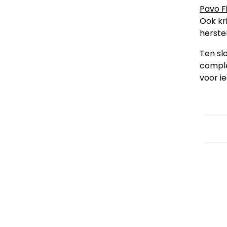
Pavo F
Ook kr
herstel
Ten slo
comple
voor i