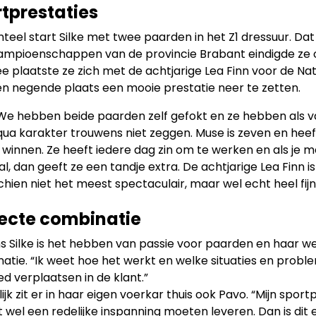
tprestaties
eel start Silke met twee paarden in het Z1 dressuur. Dat 
ampioenschappen van de provincie Brabant eindigde ze op
e plaatste ze zich met de achtjarige Lea Finn voor de N
n negende plaats een mooie prestatie neer te zetten.
 “We hebben beide paarden zelf gefokt en ze hebben als va
 qua karakter trouwens niet zeggen. Muse is zeven en heef
e winnen. Ze heeft iedere dag zin om te werken en als je m
, dan geeft ze een tandje extra. De achtjarige Lea Finn is
chien niet het meest spectaculair, maar wel echt heel fijn t
ecte combinatie
s Silke is het hebben van passie voor paarden en haar we
atie. “Ik weet hoe het werkt en welke situaties en probl
d verplaatsen in de klant.”
ijk zit er in haar eigen voerkar thuis ook Pavo. “Mijn spor
t wel een redelijke inspanning moeten leveren. Dan is dit 