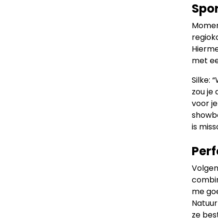
Spor
Moment
regiok
Hierme
met ee
Silke:
zou je
voor j
showbal
is miss
Perf
Volgen
combin
me goe
Natuurl
ze bes