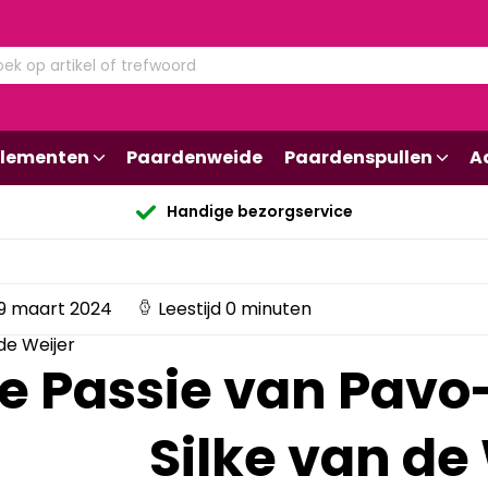
lementen
Paardenweide
Paardenspullen
A
Handige bezorgservice
9 maart 2024
Leestijd 0 minuten
de Weijer
e Passie van Pav
Silke van de