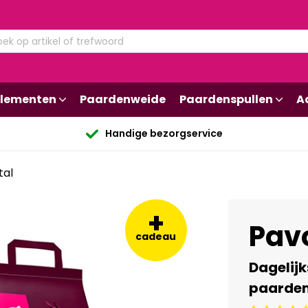
lementen
Paardenweide
Paardenspullen
A
Handige bezorgservice
tal
+
Pavo
cadeau
Dagelij
paarde