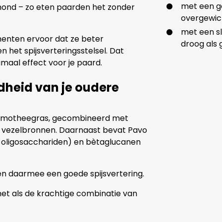
met een ge
e mond – zo eten paarden het zonder
overgewic
met een sl
enten ervoor dat ze beter
droog als
het spijsverteringsstelsel. Dat
aal effect voor je paard.
dheid van je oudere
s timotheegras, gecombineerd met
e vezelbronnen. Daarnaast bevat Pavo
-oligosacchariden) en bètaglucanen
 daarmee een goede spijsvertering.
et als de krachtige combinatie van