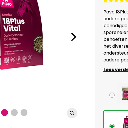
Beoordeling: 5/5
Pavo 18Plus
oudere paar
benodigde 
sporenele
behoeften
het divers
ondersteun
oudere paa
Lees verd