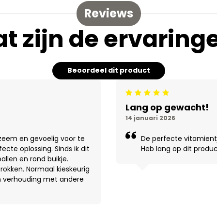
Reviews
t zijn de ervaring
Beoordeel dit product
Beoordeling: 5/5
Lang op gewacht!
14 januari 2026
eem en gevoelig voor te
De perfecte vitamientj
fecte oplossing. Sinds ik dit
Heb lang op dit produ
llen en rond buikje.
brokken. Normaal kieskeurig
 in verhouding met andere