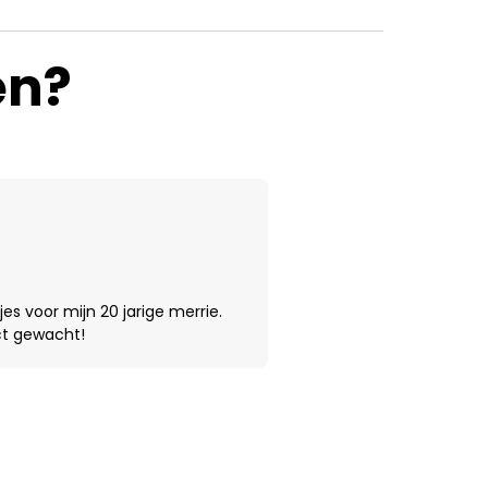
en?
es voor mijn 20 jarige merrie.
ct gewacht!