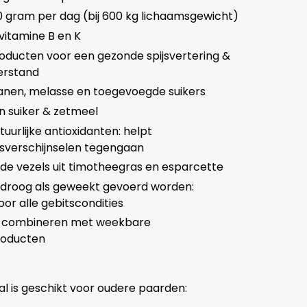
0 gram per dag (bij 600 kg lichaamsgewicht)
vitamine B en K
oducten voor een gezonde spijsvertering &
erstand
ranen, melasse en toegevoegde suikers
in suiker & zetmeel
tuurlijke antioxidanten: helpt
verschijnselen tegengaan
de vezels uit timotheegras en esparcette
 droog als geweekt gevoerd worden:
oor alle gebitscondities
e combineren met weekbare
roducten
tal is geschikt voor oudere paarden: