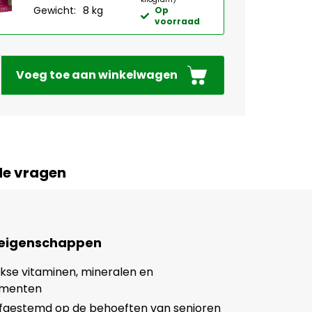
Gewicht:
8 kg
Op
voorraad
Voeg toe aan winkelwagen
de vragen
 eigenschappen
ijkse vitaminen, mineralen en
ementen
afgestemd op de behoeften van senioren