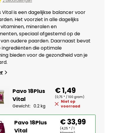
2 beoordelingen
 Vital is een dagelijkse balancer voor
den. Het voorziet in alle dagelijks
vitaminen, mineralen en
menten, speciaal afgestemd op de
 van oudere paarden. Daarnaast bevat
e ingrediënten die optimale
ing bieden voor de gezondheid van je
rd.
er
€ 1,49
Pavo 18Plus
(0,75 * / 100 gram)
Vital
Niet op
Gewicht:
0.2 kg
voorraad
€ 33,99
Pavo 18Plus
(4,25 * / 1
Vital
kilogram)