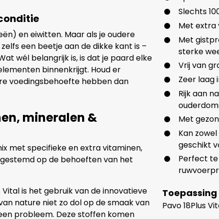
Slechts 10
conditie
Met extra 
ën) en eiwitten. Maar als je oudere
Met gistpr
 zelfs een beetje aan de dikke kant is –
sterke we
at wél belangrijk is, is dat je paard elke
Vrij van g
lementen binnenkrijgt. Houd er
Zeer laag 
re voedingsbehoefte hebben dan
Rijk aan na
ouderdoms
nen, mineralen &
Met gezon
Kan zowel
geschikt v
ix met specifieke en extra vitaminen,
Perfect t
fgestemd op de behoeften van het
ruwvoerp
Vital is het gebruik van de innovatieve
Toepassing
van nature niet zo dol op de smaak van
Pavo 18Plus Vi
 geen probleem. Deze stoffen komen