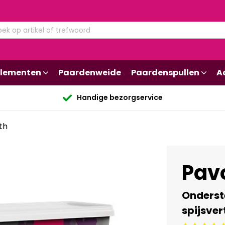
lementen
Paardenweide
Paardenspullen
A
Handige bezorgservice
th
Pav
Onderst
spijsver