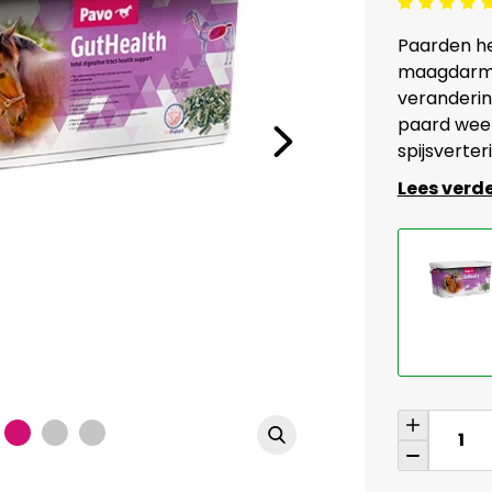
Beoordeling: 5/5
Paarden he
maagdarmk
verandering
paard weer
spijsverte
Lees verd