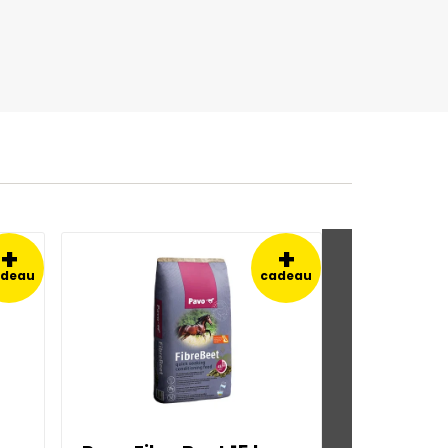
+
+
adeau
cadeau