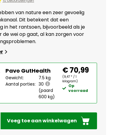
10 beoordelingen
bben van nature een zeer gevoelig
anaal. Dit betekent dat een
 in het rantsoen, bijvoorbeeld als je
 de wei op gaat, al kan zorgen voor
ringsproblemen.
er
€ 70,99
Pavo GutHealth
(9,47 * / 1
Gewicht:
7.5 kg
kilogram)
Aantal porties:
30
Op
(paard
voorraad
600 kg)
Voeg toe aan winkelwagen