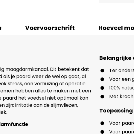
s
Voervoorschrift
Hoeveel mo
Belangrijke
ig maagdarmkanaal. Dit betekent dat
Ter onders
 als je paard weer de wei op gaat, al
Voor een g
k stress, een verhuizing of operatie
100% natuu
oblemen hebben alles te maken met een
Met krach
e paard het voedsel niet optimaal kan
ijn: irritatie aan de slijmvliezen,
Toepassing
ek.
Voor paar
darmfunctie
Voor paard