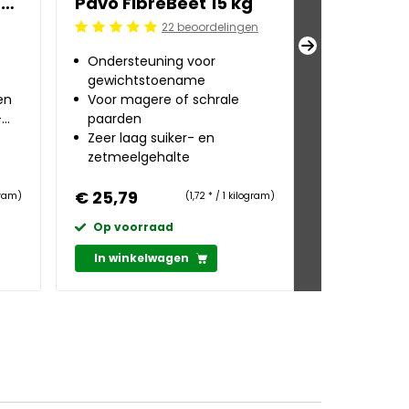
Pavo FibreNuggets 20 kg
Pavo FibreBeet 15 kg
Pavo Spe
22 beoordelingen
Beoordeling: 5/5
Beoordeling:
Ondersteuning voor
Snel weke
gewichtstoename
bietenpulp
en
Voor magere of schrale
Ruwvoerpr
-
paarden
energiewa
Zeer laag suiker- en
Zeer laag 
zetmeelgehalte
geen zetm
€ 25,79
€ 24,79
ogram)
(1,72 * / 1 kilogram)
Op voorraad
Op voorr
In winkelwagen
In winkel