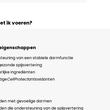
et ik voeren?
 eigenschappen
teuning van een stabiele darmfunctie
ezonde spijsvertering
rlijke ingrediënten
tige
CellProtect
antioxidanten
den met gevoelige darmen
en die ondersteuning van de spijsvertering