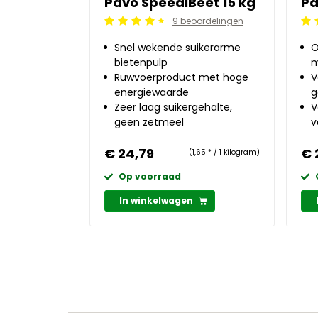
Pavo SpeediBeet 15 kg
Pa
9 beoordelingen
Beoordeling: 4.5/5
Beo
Snel wekende suikerarme
O
bietenpulp
m
Ruwvoerproduct met hoge
V
energiewaarde
g
Zeer laag suikergehalte,
V
geen zetmeel
v
€ 24,79
€ 
(1,65 * / 1 kilogram)
Op voorraad
In winkelwagen