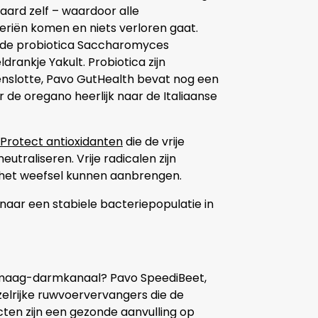
ard zelf – waardoor alle
eriën komen en niets verloren gaat.
k de probiotica Saccharomyces
drankje Yakult. Probiotica zijn
enslotte, Pavo GutHealth bevat nog een
r de oregano heerlijk naar de Italiaanse
lProtect antioxidanten
die de vrije
traliseren. Vrije radicalen zijn
n het weefsel kunnen aanbrengen.
naar een stabiele bacteriepopulatie in
g maag-darmkanaal? Pavo SpeediBeet,
zelrijke ruwvoervervangers die de
en zijn een gezonde aanvulling op