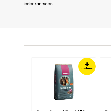
ieder rantsoen.
+
cadeau