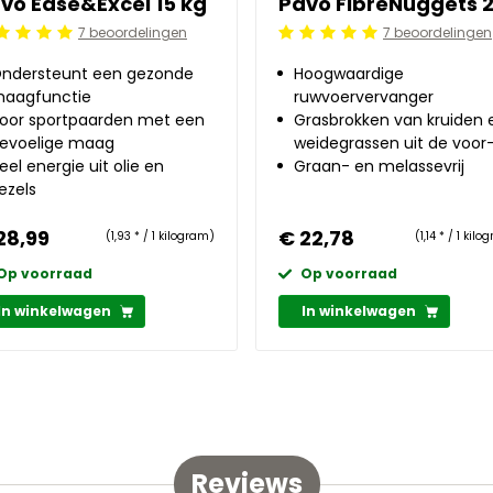
vo Ease&Excel 15 kg
7 beoordelingen
7 beoordelingen
ordeling: 5/5
Beoordeling: 5/5
ndersteunt een gezonde
Hoogwaardige
aagfunctie
ruwvoervervanger
oor sportpaarden met een
Grasbrokken van kruiden 
evoelige maag
weidegrassen uit de voor
eel energie uit olie en
Alpen
Graan- en melassevrij
ezels
28,99
€ 22,78
(1,93 * / 1 kilogram)
(1,14 * / 1 kil
Op voorraad
Op voorraad
In winkelwagen
In winkelwagen
Reviews