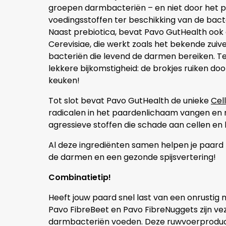
groepen darmbacteriën – en niet door het pa
voedingsstoffen ter beschikking van de bact
Naast prebiotica, bevat Pavo GutHealth oo
Cerevisiae, die werkt zoals het bekende zuivel
bacteriën die levend de darmen bereiken. T
lekkere bijkomstigheid: de brokjes ruiken doo
keuken!
Tot slot bevat Pavo GutHealth de unieke
Cel
radicalen in het paardenlichaam vangen en neu
agressieve stoffen die schade aan cellen e
Al deze ingrediënten samen helpen je paard 
de darmen en een gezonde spijsvertering!
Combinatietip!
Heeft jouw paard snel last van een onrusti
Pavo FibreBeet en Pavo FibreNuggets zijn ve
darmbacteriën voeden. Deze ruwvoerproduct