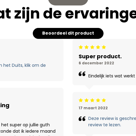
t zijn de ervaring
Beoordeel dit product
Beoordeling: 5/5
Super product.
6 december 2022
 het Duits, klik om de
Eindelijk iets wat wer
Beoordeling: 5/5
king
17 maart 2022
Deze review is geschre
 het super op jullie guth
review te lezen.
 zonde dat ik iedere maand