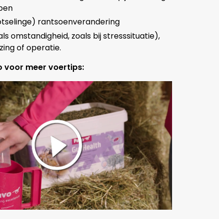
ben
lotselinge) rantsoenverandering
(als omstandigheid, zoals bij stresssituatie),
zing of operatie.
o voor meer voertips: