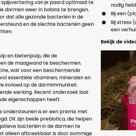
spijsvertering van je paard optimaal te
nodig heb
de darmen weer in balans te brengen.
Bij een (p
or dat alle gezonde bacteriën in de
Bij stress 
rsteund en de slechte bacteriën geen
een verhui
chten.
Bekijk de vide
p en bietenpulp, die de
 en de maagwand te beschermen.
ectine, wat voor een beschermende
vol essentiële vitaminen, mineralen en
ve invloed op de darmimmuniteit.
rende werking. Recent onderzoek laat
nde eigenschappen heeft.
 ondersteunen is er een premix met
. Dit zijn beide prebiotica, die helpen
gatieve bacteriën in de darmen te
het alleen afbreekbaar is door sommige