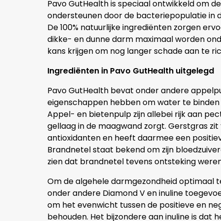
Pavo GutHealth is speciaal ontwikkeld om de 
ondersteunen door de bacteriepopulatie in 
De 100% natuurlijke ingrediënten zorgen ervo
dikke- en dunne darm maximaal worden onde
kans krijgen om nog langer schade aan te ri
Ingrediënten in Pavo GutHealth uitgelegd
Pavo GutHealth bevat onder andere appelpul
eigenschappen hebben om water te binden
Appel- en bietenpulp zijn allebei rijk aan p
gellaag in de maagwand zorgt. Gerstgras zit 
antioxidanten en heeft daarmee een positie
Brandnetel staat bekend om zijn bloedzuive
zien dat brandnetel tevens ontsteking were
Om de algehele darmgezondheid optimaal te
onder andere Diamond V en inuline toegevoegd
om het evenwicht tussen de positieve en ne
behouden. Het bijzondere aan inuline is dat 