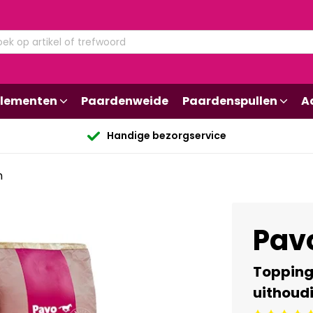
lementen
Paardenweide
Paardenspullen
A
Handige bezorgservice
n
Pav
Topping 
uithoud