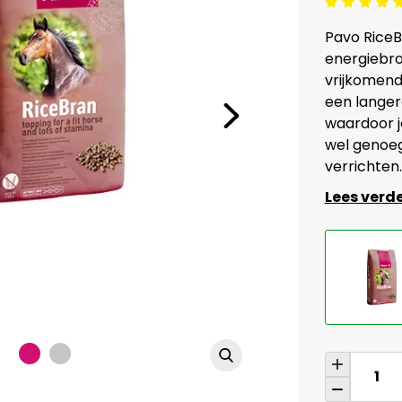
Beoordeling: 5/5
Pavo RiceB
energiebro
vrijkomend
een langer
waardoor je
wel genoeg
verrichten.
Lees verd