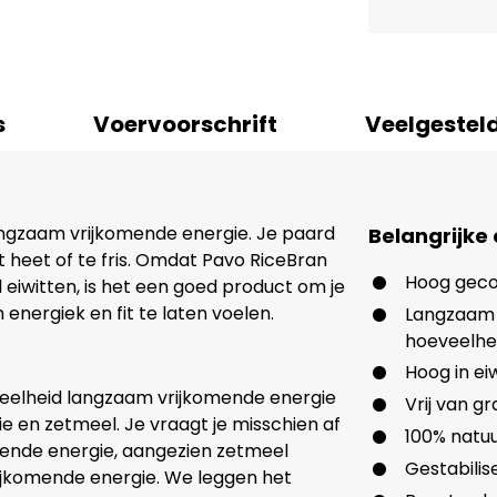
s
Voervoorschrift
Veelgestel
ngzaam vrijkomende energie. Je paard
Belangrijke
 heet of te fris. Omdat Pavo RiceBran
Hoog geco
 eiwitten, is het een goed product om je
 energiek en fit te laten voelen.
Langzaam 
hoeveelhe
Hoog in ei
veelheid langzaam vrijkomende energie
Vrij van g
ie en zetmeel. Je vraagt je misschien af
100% natuu
mende energie, aangezien zetmeel
Gestabilis
ijkomende energie. We leggen het