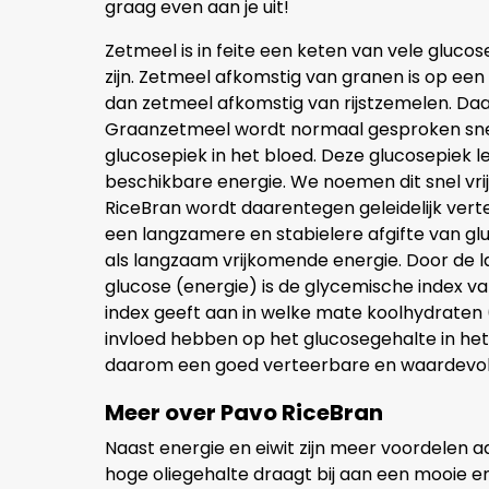
graag even aan je uit!
Zetmeel is in feite een keten van vele gluc
zijn. Zetmeel afkomstig van granen is op ee
dan zetmeel afkomstig van rijstzemelen. Daa
Graanzetmeel wordt normaal gesproken snel 
glucosepiek in het bloed. Deze glucosepiek l
beschikbare energie. We noemen dit snel vri
RiceBran wordt daarentegen geleidelijk vertee
een langzamere en stabielere afgifte van glu
als langzaam vrijkomende energie. Door de la
glucose (energie) is de glycemische index v
index geeft aan in welke mate koolhydraten 
invloed hebben op het glucosegehalte in het 
daarom een goed verteerbare en waardevolle
Meer over Pavo RiceBran
Naast energie en eiwit zijn meer voordelen 
hoge oliegehalte draagt bij aan een mooie 