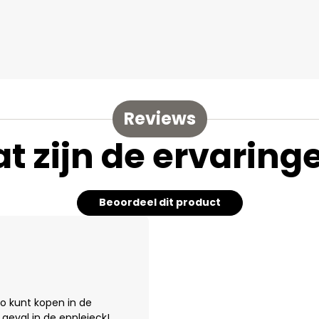
Reviews
t zijn de ervaring
Beoordeel dit product
 zo kunt kopen in de
n geval in de epplejeck!