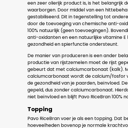
een zeer olierijk product is, is het belangrijk 
waarborgen. Door middel van een hittebeha
gestabiliseerd. Dit in tegenstelling tot ande
door de toevoeging van chemische anti-oxida
100% natuurlijk (geen toevoegingen). Bovend
anti-oxidanten en een natuurlijke vitamine E
gezondheid en spierfunctie ondersteunt.
De manier van produceren is een ander belan
productie van rijstzemelen moet de rijst g
gebeurt dat met calciumcarbonaat (kalk). Ma
calciumcarbonaat wordt de calcium/fosfor ver
de gezondheid van je paarden, beïnvloed. De 
gepeld, dus zonder calciumcarbonaat. Hierd
niet beïnvloed en blijft Pavo RiceBran 100% nat
Topping
Pavo RiceBran voer je als een topping. Dat be
hoeveelheden bovenop je normale krachtvoer v