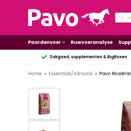
Paardenvoer
Ruwvoeranalyse
Supp
Zakgoed, supplementen & BigBoxen
Home
Essentials/Allround
Pavo RiceBra