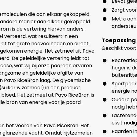
Bevat gele
Zorgt voo
osemoleculen die aan elkaar gekoppeld
Met kracht
n andere manier aan elkaar gekoppeld
ondersteu
rom is de vertering hiervan anders.
verteerd, wat resulteert in een
Toepassing
eidt tot grote hoeveelheden en direct
Geschikt voor:
jgekomen energie. Het zetmeel uit Pavo
rd. De geleidelijke vertering leidt tot
Recreatiep
cose, wat wij bij onze paarden ervaren
hoger is d
ngzame en geleidelijke afgifte van
buitenritt
an Pavo RiceBran laag. De glycemische
Sportpaar
(suiker & zetmeel) in een product
energie no
bloed. Het zetmeel uit Pavo RiceBran is
Oudere paa
 bron van energie voor je paard.
nodig heb
Lacterende
eiwit nodi
aan het voeren van Pavo RiceBran. Het
Paarden in
en glanzende vacht. Omdat rijstzemelen