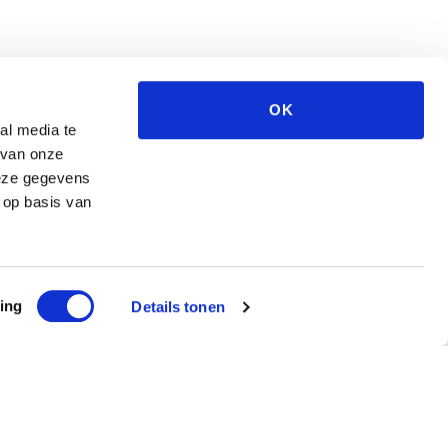
OK
al media te
 van onze
deze gegevens
 op basis van
ing
Details tonen
ef