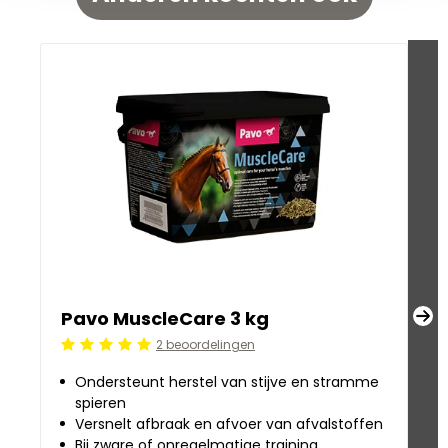
Pavo MuscleCare 3 kg
P
2 beoordelingen
Beoordeling: 5/5
Be
Ondersteunt herstel van stijve en stramme
spieren
Versnelt afbraak en afvoer van afvalstoffen
Bij zware of onregelmatige training