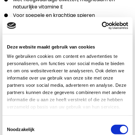
natuurlijke vitamine E
Voor soepele en krachtige spieren
Mooie glans uit lijnzaad
Met biergist voor een gezonde darmflora
Met natuurlijke antioxidanten
Deze website maakt gebruik van cookies
Toepassing
We gebruiken cookies om content en advertenties te
Zeer geschikt voor sportpaarden en -pony’s:
personaliseren, om functies voor social media te bieden
en om ons websiteverkeer te analyseren. Ook delen we
In alle disciplines
informatie over uw gebruik van onze site met onze
Die extra energie nodig hebben
partners voor social media, adverteren en analyse. Deze
Die snel (te) heet worden
partners kunnen deze gegevens combineren met andere
informatie die u aan ze heeft verstrekt of die ze hebben
Die gemiddelde tot zware arbeid verrichten
verzameld op basis van uw gebruik van hun services.
(energy level medium)
Hoe intensief jij met je paard traint, bepaalt mede de
Toestemmingsselectie
hoeveelheid energie die je paard nodig heeft. Pavo
Noodzakelijk