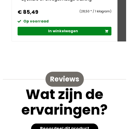
€ 85,49
€ 
(28,50 * / 1 kilogram)
Op voorraad
In winkelwagen
Reviews
Wat zijn de
ervaringen?
Beoordeel dit product