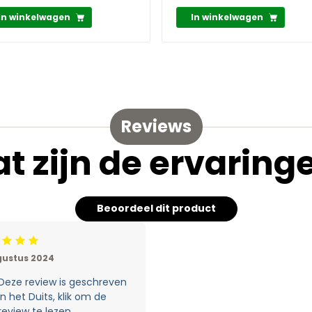
In winkelwagen
In winkelwagen
Reviews
t zijn de ervaring
Beoordeel dit product
eling: 5/5
gustus 2024
Deze review is geschreven
in het Duits, klik om de
review te lezen.