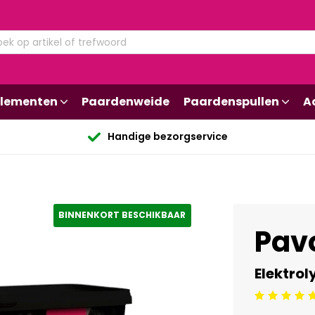
lementen
Paardenweide
Paardenspullen
A
Handige bezorgservice
BINNENKORT BESCHIKBAAR
Pavo
Elektrol
Beoordeling: 5/5