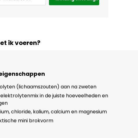
et ik voeren?
 eigenschappen
rolyten (lichaamszouten) aan na zweten
lektrolytenmix in de juiste hoeveelheden en
gen
ium, chloride, kalium, calcium en magnesium
ktische mini brokvorm