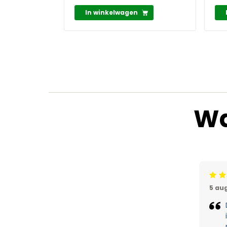
In winkelwagen
Wa
Beoord
5 au