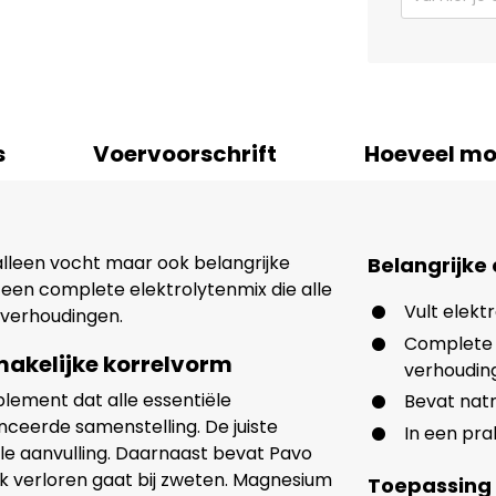
s
Voervoorschrift
Hoeveel mo
alleen vocht maar ook belangrijke
Belangrijke
s een complete elektrolytenmix die alle
Vult elekt
e verhoudingen.
Complete e
makelijke korrelvorm
verhoudin
plement dat alle essentiële
Bevat natr
ceerde samenstelling. De juiste
In een pra
ale aanvulling. Daarnaast bevat Pavo
k verloren gaat bij zweten. Magnesium
Toepassing