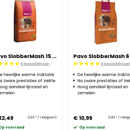
Pavo SlobberMash 15 kg
8 beoordelingen
8 beoordelingen
ordeling: 5/5
Beoordeling: 5/5
e heerlijke warme traktatie
De heerlijke warme trakta
a zware prestaties of ziekte
Na zware prestaties of zie
oog aandeel lijnzaad en
Hoog aandeel lijnzaad en
emelen
zemelen
22,49
€ 10,99
(1,50 * / 1 kilogram)
(1,83 * / 1 kil
Op voorraad
Op voorraad