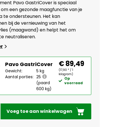
ment Pavo GastriCover is speciaal
 om een gezonde maagfunctie van je
a te ondersteunen. Het kan
en bij de vernieuwing van het
lies (maagwand) en helpt het om
e neutraliseren.
er
€ 89,49
Pavo GastriCover
(17,90 * / 1
Gewicht:
5 kg
kilogram)
Aantal porties:
25
Op
(paard
voorraad
600 kg)
Voeg toe aan winkelwagen