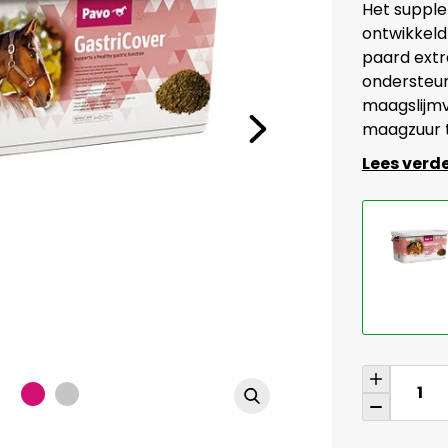
Het supple
ontwikkeld
paard extr
ondersteun
maagslijmv
maagzuur t
Lees verd