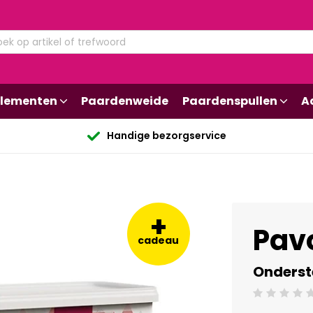
lementen
Paardenweide
Paardenspullen
A
Handige bezorgservice
+
Pav
cadeau
Onderst
Beoordeling: 0/5