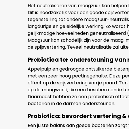
Het neutraliseren van maagzuur kan helpen 
Dit is noodzakelijk voor een goede spijsver
tegenstelling tot andere maagzuur-neutrali
langdurige en geleidelijke werking. Zo wordt 
gelijkmatige hoeveelheden geneutraliseerd (in
Maagzuur kan schadelijk zijn voor de maag, m
de spijsvertering. Teveel neutralisatie zal uit
Prebiotica ter ondersteuning va
Appelpulp en gedroogde ontsuikerde bietenpu
met een zeer hoog pectinegehalte. Deze pec
effect op de spijsvertering van je paard. Te
op de maagwand, die een beschermende fun
Daarnaast hebben ze een prebiotisch effect
bacteriën in de darmen ondersteunen.
Probiotica: bevordert vertering &
Een juiste balans aan goede bacteriën zorgt 