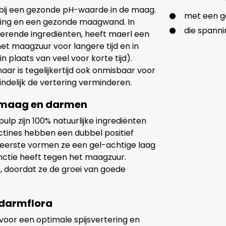
bij een gezonde pH-waarde in de maag.
met een g
tering en een gezonde maagwand. In
die spanni
serende ingrediënten, heeft maerl een
het maagzuur voor langere tijd en in
 plaats van veel voor korte tijd).
aar is tegelijkertijd ook onmisbaar voor
eindelijk de vertering verminderen.
n maag en darmen
lp zijn 100% natuurlijke ingrediënten
tines hebben een dubbel positief
n eerste vormen ze een gel-achtige laag
ctie heeft tegen het maagzuur.
, doordat ze de groei van goede
 darmflora
voor een optimale spijsvertering en