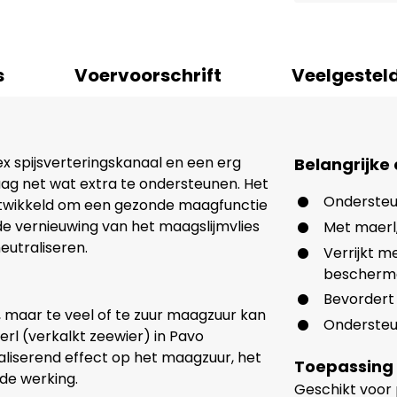
s
Voervoorschrift
Veelgestel
x spijsverteringskanaal en een erg
Belangrijke
ag net wat extra te ondersteunen. Het
Ondersteu
ntwikkeld om een gezonde maagfunctie
de vernieuwing van het maagslijmvlies
Met maerl
utraliseren.
Verrijkt 
bescherm
Bevordert
g, maar te veel of te zuur maagzuur kan
Ondersteu
l (verkalkt zeewier) in Pavo
aliserend effect op het maagzuur, het
Toepassing
de werking.
Geschikt voor