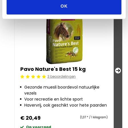
OK
Pavo Nature's Best 15 kg
Pa
3 beoordelingen
Beoordeling: 5/5
Beoo
Gezonde muesli boordevol natuurlijke
S
vezels
R
Voor recreatie en lichte sport
e
Havervrij, ook geschikt voor hete paarden
Ze
€ 20,49
€ 
(1,37 * / 1 kilogram)
Op voorraad
O