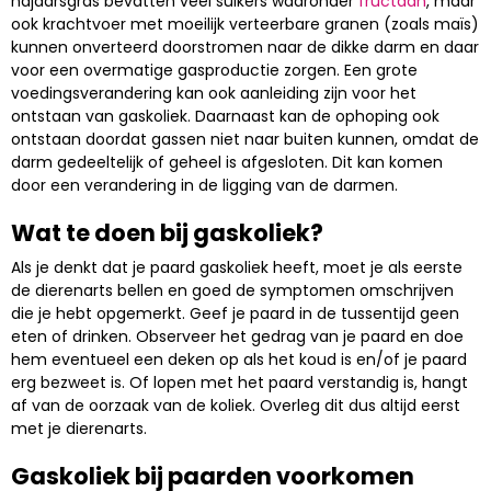
najaarsgras bevatten veel suikers waaronder
fructaan
, maar
ook krachtvoer met moeilijk verteerbare granen (zoals maïs)
kunnen onverteerd doorstromen naar de dikke darm en daar
voor een overmatige gasproductie zorgen. Een grote
voedingsverandering kan ook aanleiding zijn voor het
ontstaan van gaskoliek. Daarnaast kan de ophoping ook
ontstaan doordat gassen niet naar buiten kunnen, omdat de
darm gedeeltelijk of geheel is afgesloten. Dit kan komen
door een verandering in de ligging van de darmen.
Wat te doen bij gaskoliek?
Als je denkt dat je paard gaskoliek heeft, moet je als eerste
de dierenarts bellen en goed de symptomen omschrijven
die je hebt opgemerkt. Geef je paard in de tussentijd geen
eten of drinken. Observeer het gedrag van je paard en doe
hem eventueel een deken op als het koud is en/of je paard
erg bezweet is. Of lopen met het paard verstandig is, hangt
af van de oorzaak van de koliek. Overleg dit dus altijd eerst
met je dierenarts.
Gaskoliek bij paarden voorkomen