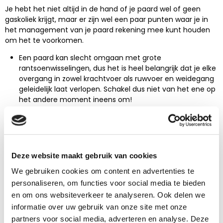
Je hebt het niet altijd in de hand of je paard wel of geen
gaskoliek krijgt, maar er zijn wel een paar punten waar je in
het management van je paard rekening mee kunt houden
om het te voorkomen.
Een paard kan slecht omgaan met grote
rantsoenwisselingen, dus het is heel belangrijk dat je elke
overgang in zowel krachtvoer als ruwvoer en weidegang
geleidelijk laat verlopen. Schakel dus niet van het ene op
het andere moment ineens om!
Zorg ook altijd dat je paard of pony niet te veel
voorjaars- of najaarsgras binnenkrijgt, vooral niet als het
in de nacht koud is geweest. Geef je paard bijvoorbeeld
voordat hij de weide op gaat eerst ruwvoer of
Pavo
SpeediBeet
of
Pavo Fibrebeet
. Deze vezelrijke producten
Deze website maakt gebruik van cookies
zorgen voor vulling in de darmen zodat hij al een beetje
We gebruiken cookies om content en advertenties te
vol zit en minder gras zal eten en het gras beter verteerd
personaliseren, om functies voor social media te bieden
wordt.
en om ons websiteverkeer te analyseren. Ook delen we
Ook is het verstandig om meerdere keren per dag kleine
informatie over uw gebruik van onze site met onze
hoeveelheden te voeren. Geef je paard bijvoorbeeld
nooit meer dan 2 kg krachtvoer per voerbeurt, het liefst
partners voor social media, adverteren en analyse. Deze