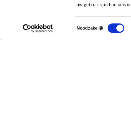
uw gebruik van hun servic
Toestemmingsselectie
Noodzakelijk
Klantenservice
Over
Bestellen en leveren
Missie
Contact
Doping
Retourneren
Team
Pavo verkooppunt worden
Sustaina
Veelgestelde vragen
Partners
Verkooppunten
Vacatur
Inloggen dealers NL
Nieuws