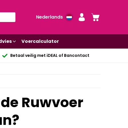
Nederlands
dvies
Voercalculator
Betaal veilig met iDEAL of Bancontact
t de Ruwvoer
an?