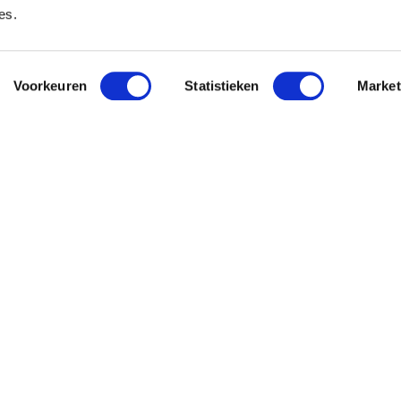
es.
Voorkeuren
Statistieken
Market
 Pavo
Nieuwsbri
Meld je aan en o
This site is protec
bliity
Service
apply.
Heb je vr
es
+31 880 248