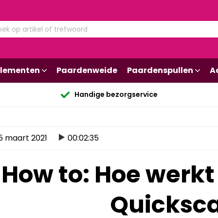
lementen
Paardenweide
Paardenspullen
A
Handige bezorgservice
5 maart 2021
00:02:35
How to: Hoe werk
Quicksc