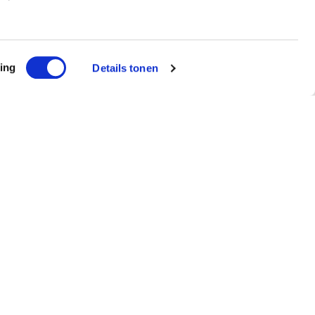
ing
Details tonen
ef
ntvang €5 korting!
Schrijf me in!
ted by reCAPTCHA and the Google
Privacy Policy
and
Terms of
agen?
 719