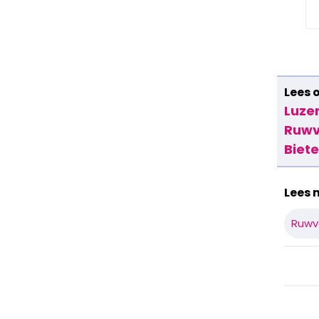
Lees 
Luze
Ruwvo
Biet
Lees 
Ruwv