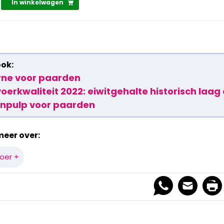
In winkelwagen
ook:
rne voor paarden
erkwaliteit 2022: eiwitgehalte historisch laag e
enpulp voor paarden
meer over:
oer +