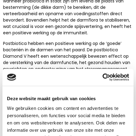
wanneer probiotica in staat zijn om levend de plaats van
bestemming (de dikke darm) te bereiken, dit de
verteerbaarheid en opname van voedingsstoffen direct
bevordert. Bovendien helpt het de darmflora te stabiliseren,
wat cruciaal is voor een gezonde spijsvertering, en heeft het
een positieve werking op de immuniteit.
Postbiotica hebben een positieve werking op de ‘goede’
bacteriën in de darmen van het paard. De postbiotica
Diamond V heeft een wetenschappelijk bewezen effect op
de versterking van de darmfunctie, het gezond houden van
gewrichten en ondersteuning van het stressmanagement.
Wat is goed voor de darmen van je
paard?
Deze website maakt gebruik van cookies
Vooral bij paarden met de neiging tot
We gebruiken cookies om content en advertenties te
spijsverteringsproblemen, maar ook bij gezonde paarden, is
personaliseren, om functies voor social media te bieden
het belangrijk om de darmflora gezond en goed in balans te
en om ons websiteverkeer te analyseren. Ook delen we
houden. Gebruik de volgende (voer)tips om het
informatie over uw gebruik van onze site met onze
maagdarmkanaal van je paard optimaal te ondersteunen: