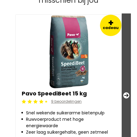
misschien bij jou
+
cadeau
Pavo SpeediBeet 15 kg
Pa
9 beoordelingen
Beoordeling: 4.5/5
Beoo
Snel wekende suikerarme bietenpulp
O
Ruwvoerproduct met hoge
V
energiewaarde
Ze
Zeer laag suikergehalte, geen zetmeel