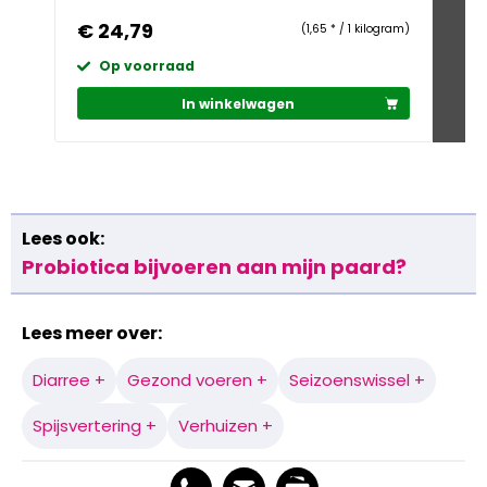
€ 24,79
€ 
(1,65 * / 1 kilogram)
Op voorraad
O
In winkelwagen
Lees ook:
Probiotica bijvoeren aan mijn paard?
Lees meer over:
Diarree +
Gezond voeren +
Seizoenswissel +
Spijsvertering +
Verhuizen +