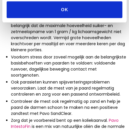
voer om te schakelen door steeds een beetje minder
van het oude en meer van het nieuwe te geven.
OK
Een overmaat aan suiker en zetmeel kan voor verdere
irritatie van de maagwand zorgen. Daarom is het
belangrijk dat de maximale hoeveelheid suiker- en
zetmeelopname van 1 gram / kg lichaamsgewicht niet
overschreden wordt. Vermijd grote hoeveelheden
krachtvoer per maaltijd en voer meerdere keren per dag
kleinere porties.
Voorkom stress door zoveel mogelijk aan de belangrijkste
basisbehoeften van paarden te voldoen: voldoende
ruwvoer, dagelijkse beweging contact met
soortgenoten.
Ook parasieten kunnen spijsverteringsproblemen
veroorzaken. Laat de mest van je paard regelmatig
controleren en zorg voor een passend ontwormbeleid.
Controleer de mest ook regelmatig op zand en help je
paard de darmen schoon te maken na een positieve
zandtest met Pavo SandClear.
Zorg dat je voorbereid bent op een koliekaanval.
Pavo
IntestoFin
is een mix van natuurlijke oliën die de normale