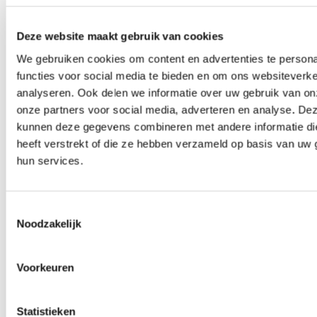
groei van het veulen optimaal te ondersteunen. De
meest belangrijke voedingsstoffen voor een
Deze website maakt gebruik van cookies
gezonde botontwikkeling zijn:
We gebruiken cookies om content en advertenties te persona
Mineralen: calcium, fosfor, magnesium
functies voor social media te bieden en om ons websiteverke
Sporenelementen: koper, zink, mangaan
analyseren. Ook delen we informatie over uw gebruik van on
Vitamines: vitamine D, vitamine K
onze partners voor social media, adverteren en analyse. De
Wetenschappelijk onderzoek onder 118
kunnen deze gegevens combineren met andere informatie di
warmbloedveulens heeft aangetoond dat het
heeft verstrekt of die ze hebben verzameld op basis van uw 
voeren van Pavo Podo® de kans op de ontwikkeling
hun services.
van OC(D) in het eerste levensjaar tot 50%
vermindert. Een prachtig resultaat wat de
toegevoegde waarde van het voeren van de juiste
Toestemmingsselectie
voedingsstoffen in de juiste verhoudingen laat zien.
Noodzakelijk
Broeren: “Gezonde botontwikkeling heeft alles te
maken met de beschikbaarheid van de juiste
Voorkeuren
nutriënten, en -misschien nog wel belangrijker- de
juiste onderlinge verhoudingen tussen deze
voedingsstoffen. Daar is het Podo® concept op
Statistieken