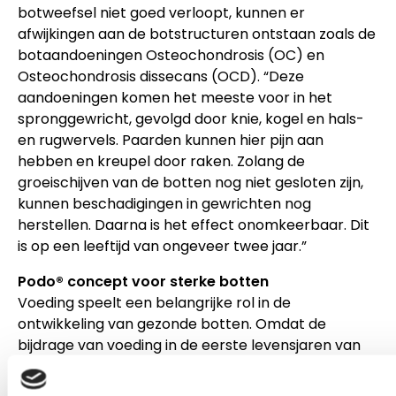
botweefsel niet goed verloopt, kunnen er
afwijkingen aan de botstructuren ontstaan zoals de
botaandoeningen Osteochondrosis (OC) en
Osteochondrosis dissecans (OCD). “Deze
aandoeningen komen het meeste voor in het
spronggewricht, gevolgd door knie, kogel en hals-
en rugwervels. Paarden kunnen hier pijn aan
hebben en kreupel door raken. Zolang de
groeischijven van de botten nog niet gesloten zijn,
kunnen beschadigingen in gewrichten nog
herstellen. Daarna is het effect onomkeerbaar. Dit
is op een leeftijd van ongeveer twee jaar.”
Podo® concept voor sterke botten
Voeding speelt een belangrijke rol in de
ontwikkeling van gezonde botten. Omdat de
bijdrage van voeding in de eerste levensjaren van
cruciaal belang is, heeft Pavo het Podo® concept
ontwikkeld: een uniek mineralencomplex om de