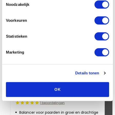
Noodzakelijk
Anderen kochten ook
Voorkeuren
+
Statistieken
cadeau
Marketing
Details tonen
OK
Pavo Podo®Care 8 kg
P
1 beoordelingen
Beoordeling: 5/5
Be
Balancer voor paarden in groei en drachtige