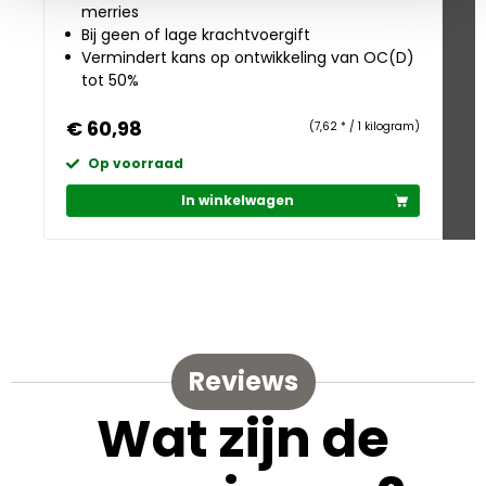
merries
Bij geen of lage krachtvoergift
Vermindert kans op ontwikkeling van OC(D)
tot 50%
€ 60,98
€
(7,62 * / 1 kilogram)
Op voorraad
In winkelwagen
Reviews
Wat zijn de