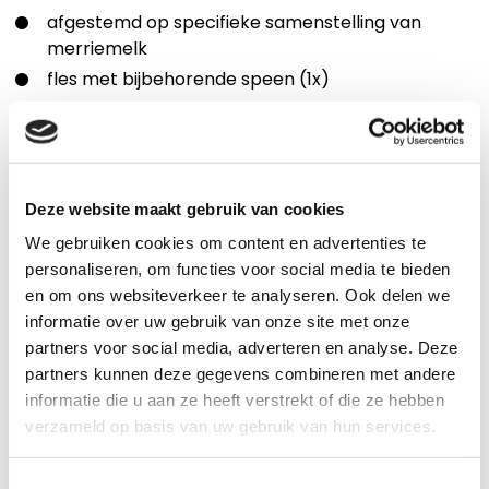
afgestemd op specifieke samenstelling van
merriemelk
fles met bijbehorende speen (1x)
Toepassing
Wanneer er tijdens de geboorte iets mis gaat met
merrie of veulen
Deze website maakt gebruik van cookies
Gebruik de Pavo S.O.S.-Kit binnen 3 uur na de
We gebruiken cookies om content en advertenties te
geboorte, (uiterlijk binnen 12 uur).
personaliseren, om functies voor social media te bieden
en om ons websiteverkeer te analyseren. Ook delen we
informatie over uw gebruik van onze site met onze
Specificaties
partners voor social media, adverteren en analyse. Deze
partners kunnen deze gegevens combineren met andere
informatie die u aan ze heeft verstrekt of die ze hebben
Voervoorschrift
verzameld op basis van uw gebruik van hun services.
Toestemmingsselectie