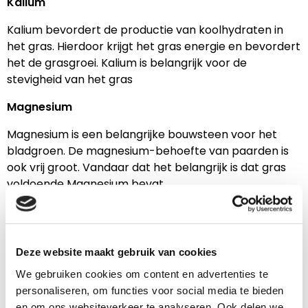
Kalium
Kalium bevordert de productie van koolhydraten in
het gras. Hierdoor krijgt het gras energie en bevordert
het de grasgroei. Kalium is belangrijk voor de
stevigheid van het gras
Magnesium
Magnesium is een belangrijke bouwsteen voor het
bladgroen. De magnesium-behoefte van paarden is
ook vrij groot. Vandaar dat het belangrijk is dat gras
voldoende Magnesium bevat.
Natrium
Natrium is belangrijk voor de smakelijkheid van het
Deze website maakt gebruik van cookies
gras. Het bevordert niet de grasgroei, maar maakt
het gras extra smakelijk voor de paarden
We gebruiken cookies om content en advertenties te
personaliseren, om functies voor social media te bieden
Wanneer kunnen de paarden weer op de
en om ons websiteverkeer te analyseren. Ook delen we