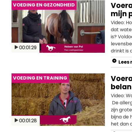
Voera
VOEDING EN GEZONDHEID
voerricht
mijn 
Video: Ho
dat water
is? Voldo
levensbe
00:01:29
drinkt is
arbeid hi
Lees
nodig he
Voera
VOEDING EN TRAINING
belan
Video: W
De aller
zijn grot
bijna de 
00:01:28
het dan o
zoals hoo