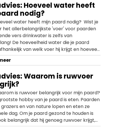
dvies: Hoeveel water heeft
lijnen.
paard nodig?
eveel water heeft mijn paard nodig? Wist je
 het allerbelangrijkste 'voer' voor paarden
ende vers drinkwater is zelfs van
lang! De hoeveelheid water die je paard
 afhankelijk van welk voer hij krijgt en hoeveel
j verricht. Weet jij hoeveel water jouw paard
 meer
eft? Bekijk het antwoord in deze video!
dvies: Waarom is ruwvoer
grijk?
aarom is ruwvoer belangrijk voor mijn paard?
grootste hobby van je paard is eten. Paarden
e grazers en van nature lopen en eten ze
hele dag. Om je paard gezond te houden is
ok belangrijk dat hij genoeg ruwvoer krijgt,
i, gras en bietenpulp. In deze video legt