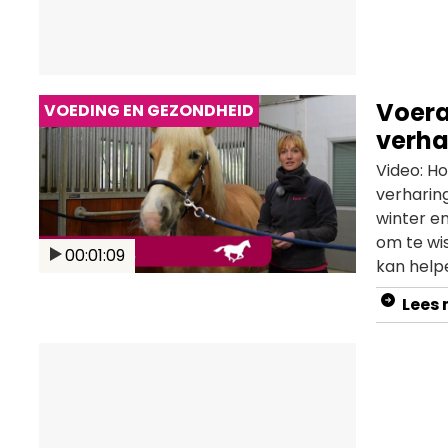
Voera
VOEDING EN GEZONDHEID
verha
Video: Ho
verharing
winter en
om te wis
00:01:09
kan helpe
video!
Lees