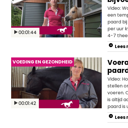
Video: Wa
een temp
paard bij
per uur 
00:01:44
4-7 thee
elektroly
Lees
met Pavo 
zout, ma
Voera
VOEDING EN GEZONDHEID
paar
Video: H
stellen 
voeren. 
is altijd
00:01:42
paard is 
traint a
Lees
die 24/7 
voedings