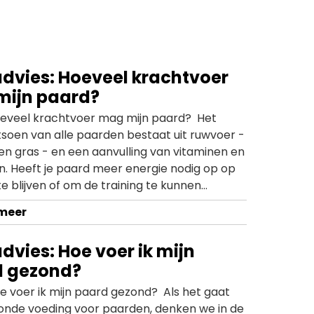
dvies: Hoeveel krachtvoer
ijn paard?
oeveel krachtvoer mag mijn paard? Het
tsoen van alle paarden bestaat uit ruwvoer -
l en gras - en een aanvulling van vitaminen en
n. Heeft je paard meer energie nodig op op
e blijven of om de training te kunnen
n? Dan kan je het rantsoen ook aanvullen
 meer
htvoer. Maar hoeveel heeft je paard hier
odig? Heleen geeft in deze video richtlijnen
dvies: Hoe voer ik mijn
hoeveelheid krachtvoer voor jouw paard.
d gezond?
e voer ik mijn paard gezond? Als het gaat
onde voeding voor paarden, denken we in de