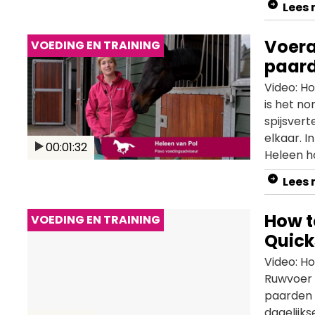
Lees
Heleen ui
is voor j
Voera
VOEDING EN TRAINING
paar
Video: H
is het no
spijsvert
elkaar. I
00:01:32
Heleen h
Lees
How t
VOEDING EN TRAINING
Quic
Video: H
Ruwvoer –
paarden 
dagelijk