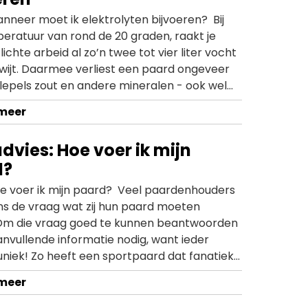
nneer moet ik elektrolyten bijvoeren? Bij
eratuur van rond de 20 graden, raakt je
 lichte arbeid al zo’n twee tot vier liter vocht
kwijt. Daarmee verliest een paard ongeveer
lepels zout en andere mineralen - ook wel
ten genoemd. Je kunt dit verlies aanvullen
 meer
E’lyte. Dit supplement bevat niet alleen
ar is een complete elektrolytenmix!
dvies: Hoe voer ik mijn
d?
oe voer ik mijn paard? Veel paardenhouders
ons de vraag wat zij hun paard moeten
Om die vraag goed te kunnen beantwoorden
 aanvullende informatie nodig, want ieder
uniek! Zo heeft een sportpaard dat fanatiek
ndere voeding nodig dan een shetlandpony
 meer
staat te grazen. In deze video geeft onze
deskundige Heleen je een aantal belangrijke