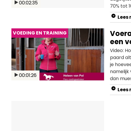
00:02:35
70% tot 
samen te
Lees
te weten 
Ruwvoer 
Voera
VOEDING EN TRAINING
eenvoudig
een v
Hoe dat p
Video: Ho
paard al
je hoevee
namelijk 
00:01:26
dan muesl
Lees