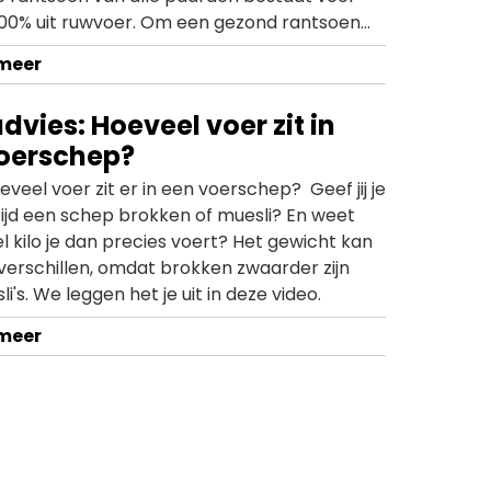
100% uit ruwvoer. Om een gezond rantsoen
 kunnen stellen is het dan ook belangrijk om
 meer
wat er allemaal in je ruwvoer zit. Met de
Quickscan kun je jouw ruwvoer snel en
dvies: Hoeveel voer zit in
 laten testen op energie, suiker en eiwit.
oerschep?
recies werkt? Bekijk het in deze video!
eveel voer zit er in een voerschep? Geef jij je
tijd een schep brokken of muesli? En weet
l kilo je dan precies voert? Het gewicht kan
verschillen, omdat brokken zwaarder zijn
i's. We leggen het je uit in deze video.
 meer