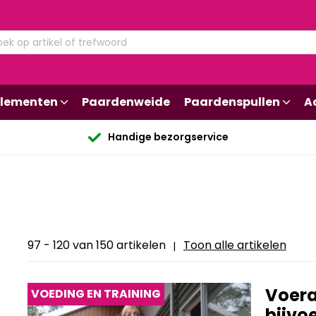
lementen
Paardenweide
Paardenspullen
A
Handige bezorgservice
97 - 120 van 150 artikelen
Toon alle artikelen
|
Voera
VOEDING EN TRAINING
bijvo