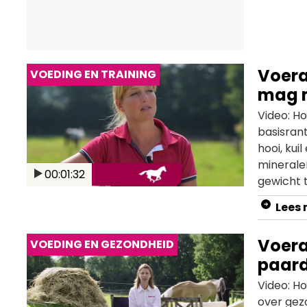
Voera
VOEDING EN TRAINING
mag m
Video: H
basisran
hooi, kui
minerale
00:01:32
gewicht t
volhoude
Lees
met krac
dan van n
Voera
VOEDING EN GEZONDHEID
over de 
paar
Video: Ho
over gez