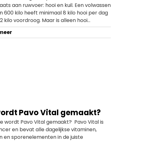
aats aan ruwvoer: hooi en kuil. Een volwassen
 600 kilo heeft minimaal 8 kilo hooi per dag
12 kilo voordroog. Maar is alleen hooi
e om je paard gezond te houden? Onze
 meer
s en nutritionist Veerle vertelt er meer over
ideo!
ordt Pavo Vital gemaakt?
oe wordt Pavo Vital gemaakt? Pavo Vital is
cer en bevat alle dagelijkse vitaminen,
n en sporenelementen in de juiste