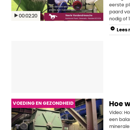
eerste pl
paard van
00:02:20
nodig of 
voldoend
Lees
dierenart
in deze v
Hoe w
VOEDING EN GEZONDHEID
Video: H
een balan
minerale