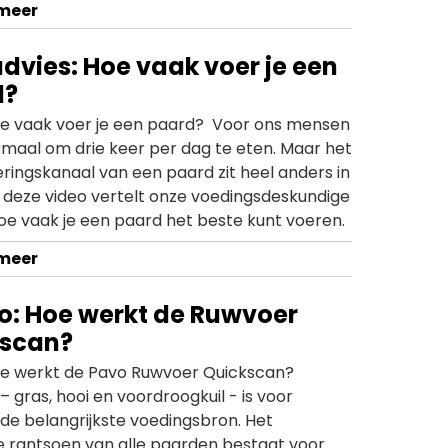
 meer
t waarom ruwvoer nou eigenlijk zo belangrijk
e paard.
dvies: Hoe vaak voer je een
d?
oe vaak voer je een paard? Voor ons mensen
rmaal om drie keer per dag te eten. Maar het
eringskanaal van een paard zit heel anders in
n deze video vertelt onze voedingsdeskundige
oe vaak je een paard het beste kunt voeren.
 meer
o: Hoe werkt de Ruwvoer
kscan?
oe werkt de Pavo Ruwvoer Quickscan?
 gras, hooi en voordroogkuil - is voor
de belangrijkste voedingsbron. Het
se rantsoen van alle paarden bestaat voor